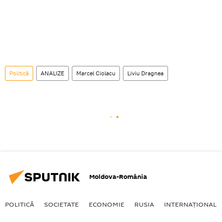
Politică
ANALIZE
Marcel Ciolacu
Liviu Dragnea
Moldova-România
POLITICĂ
SOCIETATE
ECONOMIE
RUSIA
INTERNAŢIONAL