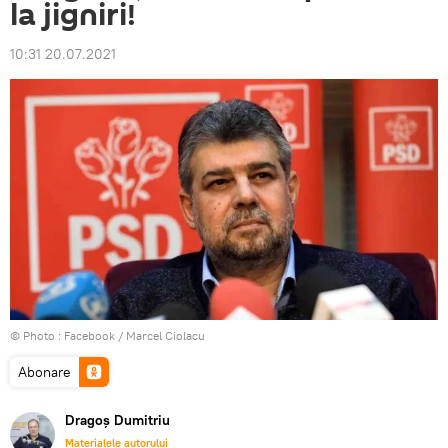
la jigniri!
10:31 20.07.2021
© Photo :
Facebook / Marcel Ciolacu
Abonare
Dragoș Dumitriu
Materialele autorului