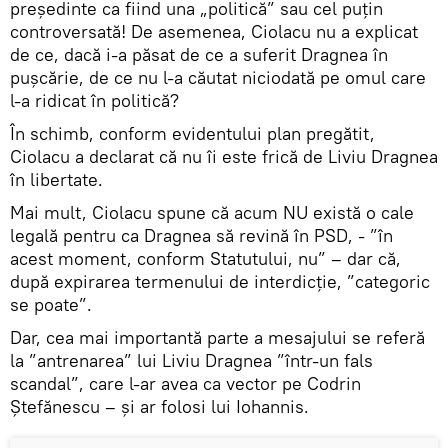
președinte ca fiind una „politică” sau cel puțin
controversată! De asemenea, Ciolacu nu a explicat
de ce, dacă i-a păsat de ce a suferit Dragnea în
pușcărie, de ce nu l-a căutat niciodată pe omul care
l-a ridicat în politică?
În schimb, conform evidentului plan pregătit,
Ciolacu a declarat că nu îi este frică de Liviu Dragnea
în libertate.
Mai mult, Ciolacu spune că acum NU există o cale
legală pentru ca Dragnea să revină în PSD, - ”în
acest moment, conform Statutului, nu” – dar că,
după expirarea termenului de interdicţie, ”categoric
se poate”.
Dar, cea mai importantă parte a mesajului se referă
la ”antrenarea” lui Liviu Dragnea ”într-un fals
scandal”, care l-ar avea ca vector pe Codrin
Ştefănescu – și ar folosi lui Iohannis.