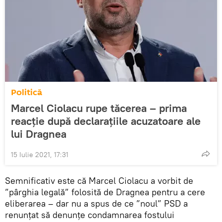
Politică
Marcel Ciolacu rupe tăcerea – prima
reacție după declarațiile acuzatoare ale
lui Dragnea
15 Iulie 2021, 17:31
Semnificativ este că Marcel Ciolacu a vorbit de
”pârghia legală” folosită de Dragnea pentru a cere
eliberarea – dar nu a spus de ce ”noul” PSD a
renunțat să denunțe condamnarea fostului