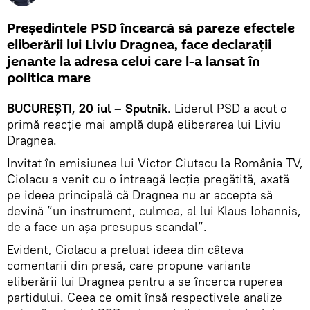
Președintele PSD încearcă să pareze efectele
eliberării lui Liviu Dragnea, face declarații
jenante la adresa celui care l-a lansat în
politica mare
BUCUREȘTI, 20 iul – Sputnik
. Liderul PSD a acut o
primă reacție mai amplă după eliberarea lui Liviu
Dragnea.
Invitat în emisiunea lui Victor Ciutacu la România TV,
Ciolacu a venit cu o întreagă lecție pregătită, axată
pe ideea principală că Dragnea nu ar accepta să
devină ”un instrument, culmea, al lui Klaus Iohannis,
de a face un aşa presupus scandal”.
Evident, Ciolacu a preluat ideea din câteva
comentarii din presă, care propune varianta
eliberării lui Dragnea pentru a se încerca ruperea
partidului. Ceea ce omit însă respectivele analize