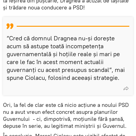
la ieșirea din pușcărie, Dragnea a acuzat de lașitate
și trădare noua conducere a PSD!
”Cred că domnul Dragnea nu-şi doreşte
acum să astupe toată incompetenţa
guvernamentală şi hoţiile reale şi mari pe
care le fac în acest moment actualii
guvernanţi cu acest presupus scandal”, mai
spune Ciolacu, folosind aceeași strategie.
Ori, la fel de clar este că nicio acțiune a noului PSD
nu a avut vreun efect concret asupra planurilor
Guvernului - ci, dimpotrivă, moțiunile fără șansă,
depuse în serie, au legitimat miniștrii și Guvernul.
În concluzie, Marcel Ciolacu este vizibil afectat de