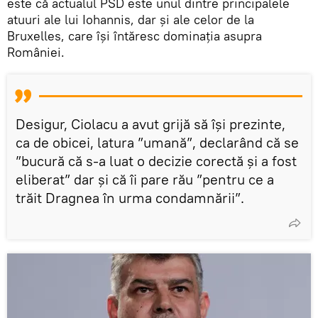
este că actualul PSD este unul dintre principalele
atuuri ale lui Iohannis, dar și ale celor de la
Bruxelles, care își întăresc dominația asupra
României.
Desigur, Ciolacu a avut grijă să își prezinte,
ca de obicei, latura ”umană”, declarând că se
”bucură că s-a luat o decizie corectă şi a fost
eliberat” dar și că îi pare rău ”pentru ce a
trăit Dragnea în urma condamnării”.