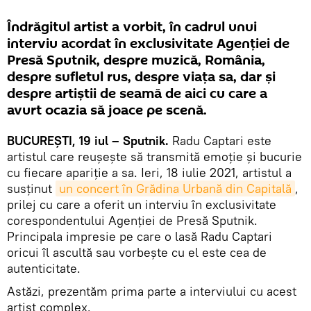
Îndrăgitul artist a vorbit, în cadrul unui
interviu acordat în exclusivitate Agenției de
Presă Sputnik, despre muzică, România,
despre sufletul rus, despre viața sa, dar și
despre artiștii de seamă de aici cu care a
avurt ocazia să joace pe scenă.
BUCUREȘTI, 19 iul – Sputnik.
Radu Captari este
artistul care reușește să transmită emoție și bucurie
cu fiecare apariție a sa. Ieri, 18 iulie 2021, artistul a
susținut
un concert în Grădina Urbană din Capitală
,
prilej cu care a oferit un interviu în exclusivitate
corespondentului Agenției de Presă Sputnik.
Principala impresie pe care o lasă Radu Captari
oricui îl ascultă sau vorbește cu el este cea de
autenticitate.
Astăzi, prezentăm prima parte a interviului cu acest
artist complex.