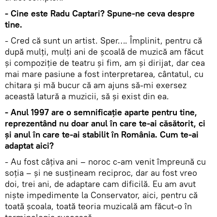
- Cine este Radu Captari? Spune-ne ceva despre
tine.
- Cred că sunt un artist. Sper…. Împlinit, pentru că
după mulți, mulți ani de școală de muzică am făcut
și compoziție de teatru și fim, am și dirijat, dar cea
mai mare pasiune a fost interpretarea, cântatul, cu
chitara și mă bucur că am ajuns să-mi exersez
această latură a muzicii, să și exist din ea.
- Anul 1997 are o semnificație aparte pentru tine,
reprezentând nu doar anul în care te-ai căsătorit, ci
și anul în care te-ai stabilit în România. Cum te-ai
adaptat aici?
- Au fost câțiva ani – noroc c-am venit împreună cu
soția – și ne susțineam reciproc, dar au fost vreo
doi, trei ani, de adaptare cam dificilă. Eu am avut
niște impedimente la Conservator, aici, pentru că
toată școala, toată teoria muzicală am făcut-o în