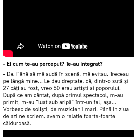
- Ei cum te-au perceput? Te-au integrat?
- Da. Până să mă audă în scenă, mă evitau. Treceau
pe lângă mine… Le dau dreptate, că, dintr-o sută și
27 câți au fost, vreo 50 erau artiști ai poporului.
După ce am cântat, după primul spectacol, m-au
primit, m-au ”luat sub aripă” într-un fel, așa…
Vorbesc de soliști, de muzicienii mari. Până în ziua
de azi ne scriem, avem o relație foarte-foarte
călduroasă.