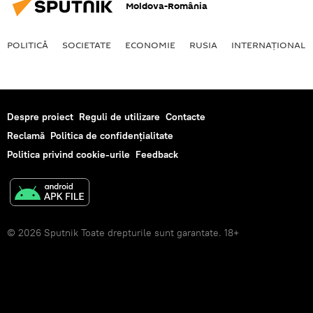
Moldova-România
POLITICĂ
SOCIETATE
ECONOMIE
RUSIA
INTERNAŢIONAL
Despre proiect
Reguli de utilizare
Contacte
Reclamă
Politica de confidențialitate
Politica privind cookie-urile
Feedback
© 2026 Sputnik Toate drepturile sunt garantate. 18+