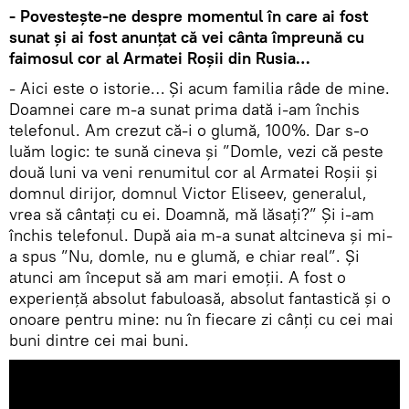
- Povestește-ne despre momentul în care ai fost
sunat și ai fost anunțat că vei cânta împreună cu
faimosul cor al Armatei Roșii din Rusia…
- Aici este o istorie… Și acum familia râde de mine.
Doamnei care m-a sunat prima dată i-am închis
telefonul. Am crezut că-i o glumă, 100%. Dar s-o
luăm logic: te sună cineva și ”Domle, vezi că peste
două luni va veni renumitul cor al Armatei Roșii și
domnul dirijor, domnul Victor Eliseev, generalul,
vrea să cântați cu ei. Doamnă, mă lăsați?” Și i-am
închis telefonul. După aia m-a sunat altcineva și mi-
a spus ”Nu, domle, nu e glumă, e chiar real”. Și
atunci am început să am mari emoții. A fost o
experiență absolut fabuloasă, absolut fantastică și o
onoare pentru mine: nu în fiecare zi cânți cu cei mai
buni dintre cei mai buni.