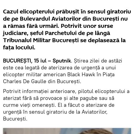
Cazul elicopterului prăbușit în sensul giratoriu
de pe Bulevardul Aviatorilor din București nu
a rămas fără urmări. Potrivit unor surse
judiciare, șeful Parchetului de pe lângă
Tribunalul Militar București se deplasează la
fața locului.
BUCUREȘTI, 15 iul – Sputnik
. Știrea zilei de astăzi
este cea legată de aterizarea de urgență a unui
elicopter militar american Black Hawk în Piața
Charles De Gaulle din București.
Potrivit informației anterioare, pilotul elicopterului a
aterizat fără să provoace și alte pagube sau să
curme vieți omenești. El a făcut o aterizare de
urgență în sensul giratoriu de la Aviatorilor,
București.