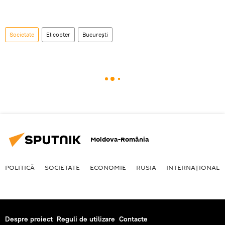
Societate
Elicopter
București
Moldova-România
POLITICĂ
SOCIETATE
ECONOMIE
RUSIA
INTERNAŢIONAL
Despre proiect
Reguli de utilizare
Contacte