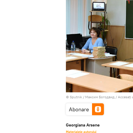
© Sputnik / Максим Богодвид
/
Accesați 
Abonare
Georgiana Arsene
Materialele autorului