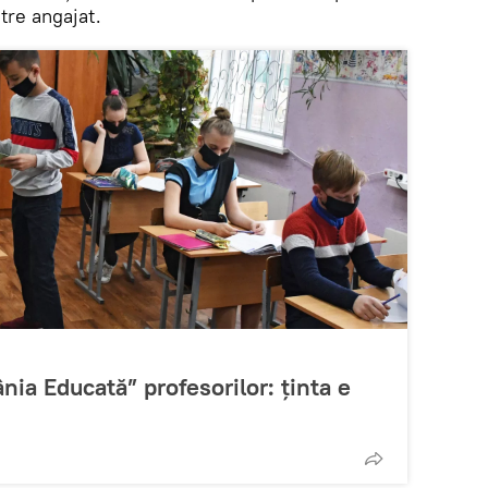
tre angajat.
ia Educată” profesorilor: ținta e