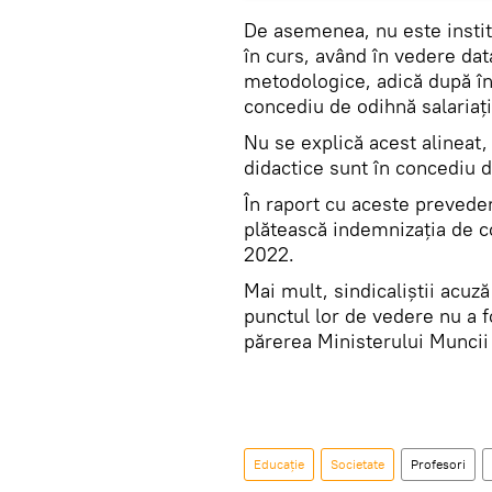
De asemenea, nu este instit
în curs, având în vedere dat
metodologice, adică după înc
concediu de odihnă salariați
Nu se explică acest alineat,
didactice sunt în concediu 
În raport cu aceste prevederi
plătească indemnizația de c
2022.
Mai mult, sindicaliștii acuză
punctul lor de vedere nu a fo
părerea Ministerului Muncii 
Educație
Societate
Profesori