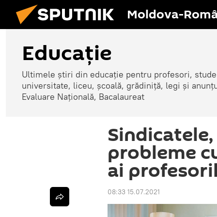
Moldova-Româ
Educație
Ultimele știri din educație pentru profesori, studenț
universitate, liceu, școală, grădiniță, legi și anun
Evaluare Națională, Bacalaureat
Sindicatele,
probleme cu
ai profesori
08:33 15.07.2021