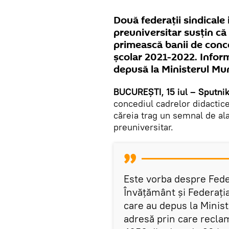
Două federații sindical
preuniversitar susțin că e
primească banii de conc
școlar 2021-2022. Inform
depusă la Ministerul Mun
BUCUREȘTI, 15 iul – Sputni
concediul cadrelor didactice
căreia trag un semnal de al
preuniversitar.
Este vorba despre Feder
Învățământ și Federația
care au depus la Minist
adresă prin care reclam