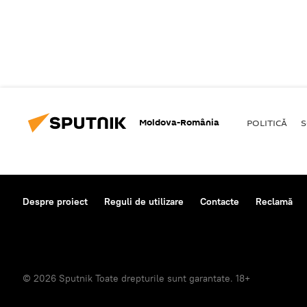
Moldova-România
POLITICĂ
S
Despre proiect
Reguli de utilizare
Contacte
Reclamă
© 2026 Sputnik Toate drepturile sunt garantate. 18+