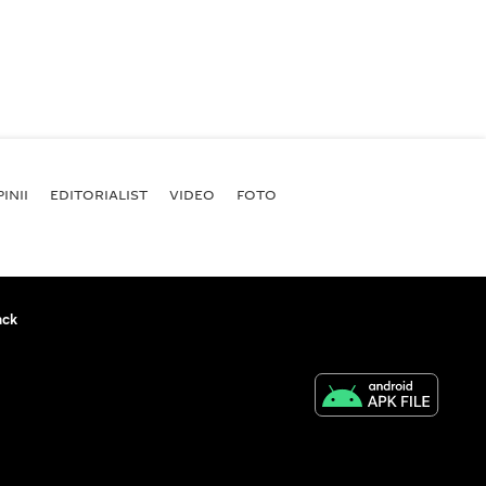
INII
EDITORIALIST
VIDEO
FOTO
ack