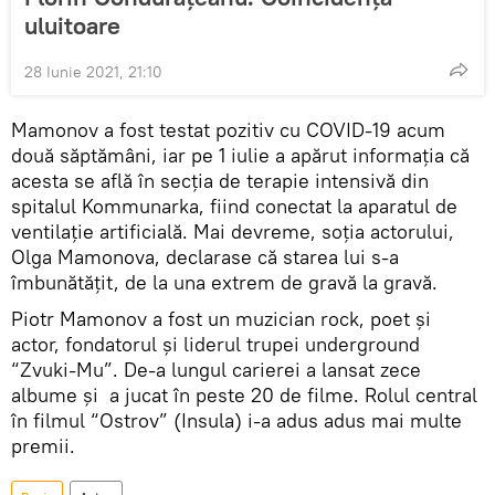
uluitoare
28 Iunie 2021, 21:10
Mamonov a fost testat pozitiv cu COVID-19 acum
două săptămâni, iar pe 1 iulie a apărut informația că
acesta se află în secția de terapie intensivă din
spitalul Kommunarka, fiind conectat la aparatul de
ventilație artificială. Mai devreme, soția actorului,
Olga Mamonova, declarase că starea lui s-a
îmbunătățit, de la una extrem de gravă la gravă.
Piotr Mamonov a fost un muzician rock, poet și
actor, fondatorul și liderul trupei underground
“Zvuki-Mu”. De-a lungul carierei a lansat zece
albume și a jucat în peste 20 de filme. Rolul central
în filmul “Ostrov” (Insula) i-a adus adus mai multe
premii.