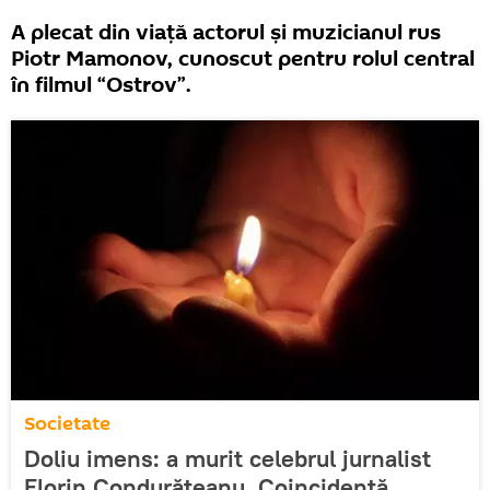
A plecat din viață actorul și muzicianul rus
Piotr Mamonov, cunoscut pentru rolul central
în filmul “Ostrov”.
Societate
Doliu imens: a murit celebrul jurnalist
Florin Condurățeanu. Coincidență