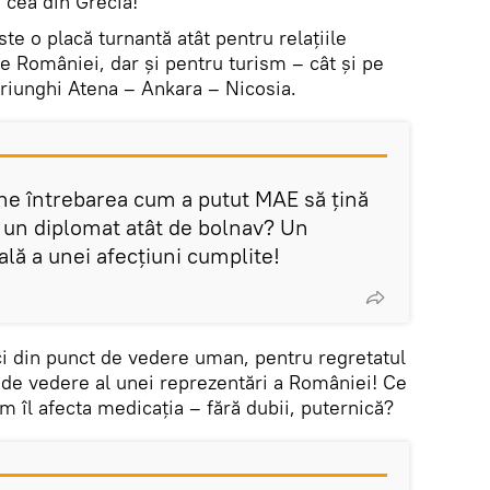
 cea din Grecia!
te o placă turnantă atât pentru relațiile
e României, dar și pentru turism – cât și pe
triunghi Atena – Ankara – Nicosia.
une întrebarea cum a putut MAE să țină
 un diplomat atât de bolnav? Un
ală a unei afecțiuni cumplite!
i din punct de vedere uman, pentru regretatul
t de vedere al unei reprezentări a României! Ce
 îl afecta medicația – fără dubii, puternică?