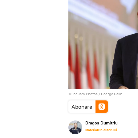
© Inquam Photos / George Calin
Abonare
Dragoș Dumitriu
Materialele autorului