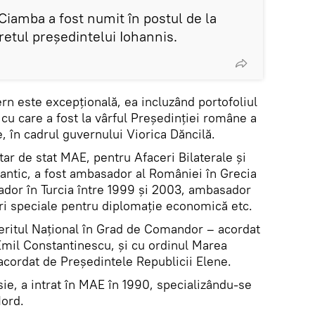
amba a fost numit în postul de la
retul președintelui Iohannis.
rn este excepțională, ea incluzând portofoliul
cu care a fost la vârful Președinției române a
, în cadrul guvernului Viorica Dăncilă.
ar de stat MAE, pentru Afaceri Bilaterale și
lantic, a fost ambasador al României în Grecia
ador în Turcia între 1999 și 2003, ambasador
ări speciale pentru diplomație economică etc.
eritul Național în Grad de Comandor – acordat
mil Constantinescu, și cu ordinul Marea
acordat de Președintele Republicii Elene.
sie, a intrat în MAE în 1990, specializându-se
Nord.