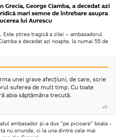
 Grecia, George Ciamba, a decedat azi
 ridică mari semne de întrebare asupra
ducerea lui Aurescu
k
. Este știrea tragică a zilei – ambasadorul
Ciamba a decedat azi noapte, la numai 55 de
rma unei grave afecțiuni, de care, scrie
ul suferea de mult timp. Cu toate
țară abia săptămâna trecută.
tul ambasador și-a dus ”pe picioare” boala -
sta nu oriunde, ci la una dintre cele mai