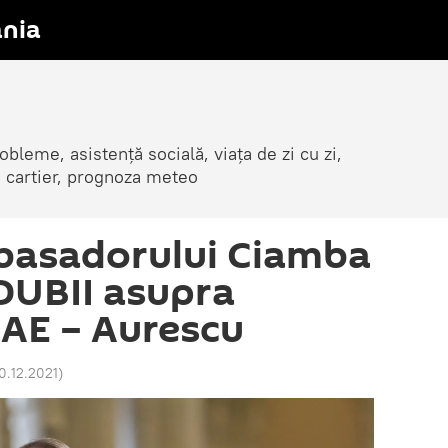
nia
obleme, asistență socială, viața de zi cu zi,
in cartier, prognoza meteo
basadorului Ciamba
 DUBII asupra
MAE – Aurescu
0.12.2021
)