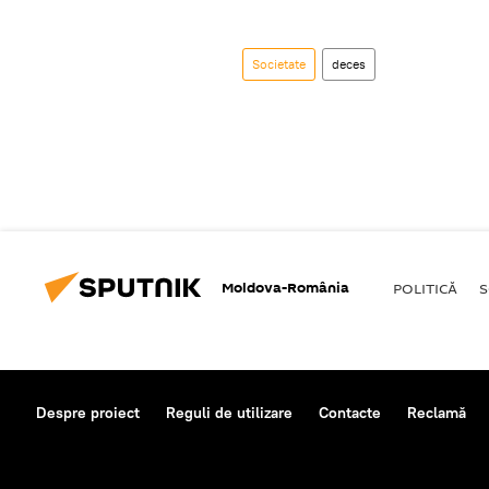
Societate
deces
Moldova-România
POLITICĂ
S
Despre proiect
Reguli de utilizare
Contacte
Reclamă