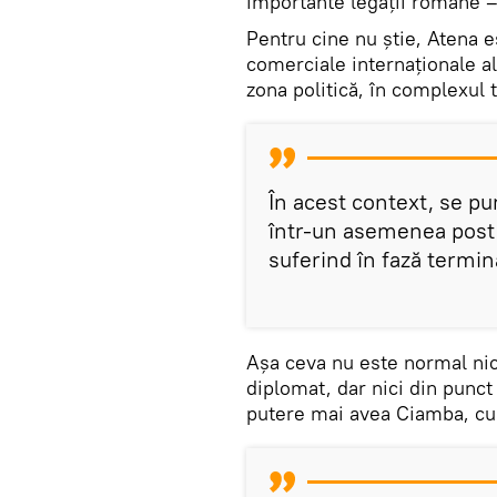
importante legații române –
Pentru cine nu știe, Atena es
comerciale internaționale al
zona politică, în complexul 
În acest context, se p
într-un asemenea post
suferind în fază termin
Așa ceva nu este normal nic
diplomat, dar nici din punc
putere mai avea Ciamba, cum