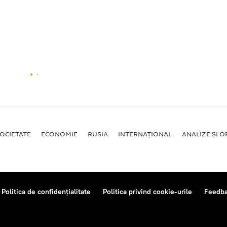
OCIETATE
ECONOMIE
RUSIA
INTERNAŢIONAL
ANALIZE ȘI OP
Politica de confidențialitate
Politica privind cookie-urile
Feedb