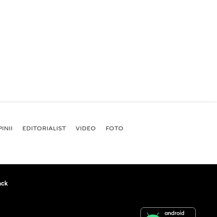
INII
EDITORIALIST
VIDEO
FOTO
ack