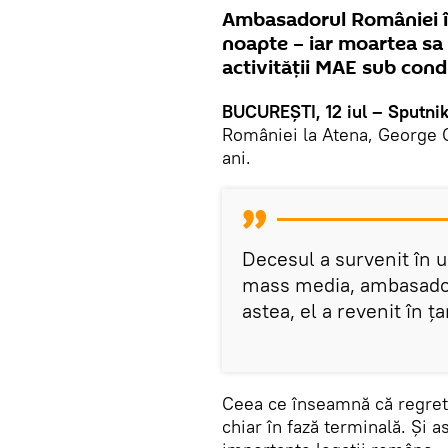
Ambasadorul României în
noapte – iar moartea sa
activității MAE sub con
BUCUREȘTI, 12 iul – Sputni
României la Atena, George 
ani.
Decesul a survenit în u
mass media, ambasador
astea, el a revenit în 
Ceea ce înseamnă că regreta
chiar în fază terminală. Și a