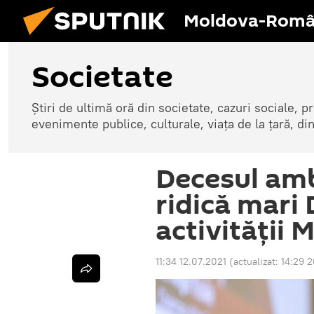
Moldova-Româ
Societate
Știri de ultimă oră din societate, cazuri sociale, pr
evenimente publice, culturale, viața de la țară, d
Decesul am
ridică mari
activității 
11:34 12.07.2021
(actualizat:
14:29 2