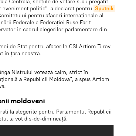
ală Centrală, secțiile de votare s-au pregătit
 eveniment politic", a declarat pentru
Sputnik 
omitetului pentru afaceri internaționale al
unării Federale a Federației Ruse Farit
vator în cadrul alegerilor parlamentare din
ei de Stat pentru afacerile CSI Artiom Turov
t în țara noastră.
nga Nistrului votează calm, strict în
ațională a Republicii Moldova", a spus Artiom
va.
enii moldoveni
orali la alegerile pentru Parlamentul Republicii
tul la vot dis-de-dimineață.