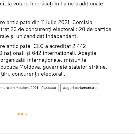
it la votare îmbrăcați în haine tradiționale.
e anticipate din 11 iulie 2021, Comisia
strat 23 de concurenți electorali: 20 de partide
orale și un candidat independent.
re anticipate, CEC a acreditat 2 442
 naționali și 642 internaționali. Aceștia
 organizații internaționale, misiunile
epublica Moldova, guvernele statelor străine,
 țări, concurenții electorali.
ntare din Moldova 2021 - Rezultate
alegeri parlamentare