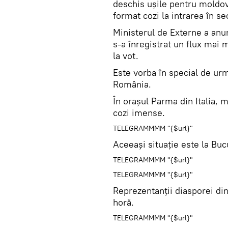
deschis ușile pentru moldove
format cozi la intrarea în se
Ministerul de Externe a anun
s-a înregistrat un flux mai 
la vot.
Este vorba în special de urmă
România.
În orașul Parma din Italia, m
cozi imense.
TELEGRAMMMM "{$url}"
Aceeași situație este la Bucu
TELEGRAMMMM "{$url}"
TELEGRAMMMM "{$url}"
Reprezentanții diasporei din
horă.
TELEGRAMMMM "{$url}"