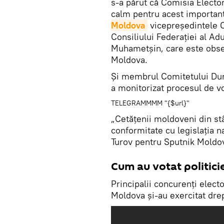
s-a părut că Comisia Elector
calm pentru acest important
Moldova
vicepreședintele C
Consiliului Federației al Ad
Muhametșin, care este obser
Moldova.
Și membrul Comitetului Dum
a monitorizat procesul de vo
TELEGRAMMMM "{$url}"
„Cetățenii moldoveni din stâ
conformitate cu legislația n
Turov pentru Sputnik Moldo
Cum au votat politici
Principalii concurenți elect
Moldova și-au exercitat drep