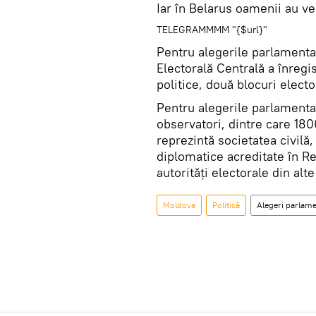
Iar în Belarus oamenii au ven
TELEGRAMMMM "{$url}"
Pentru alegerile parlamentar
Electorală Centrală a înregi
politice, două blocuri elect
Pentru alegerile parlamenta
observatori, dintre care 1800
reprezintă societatea civilă,
diplomatice acreditate în R
autorități electorale din alte
Moldova
Politică
Alegeri parlame