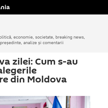
nia
olitică, economie, societate, breaking news,
 președinte, analize și comentarii
va zilei: Cum s-au
alegerile
re din Moldova