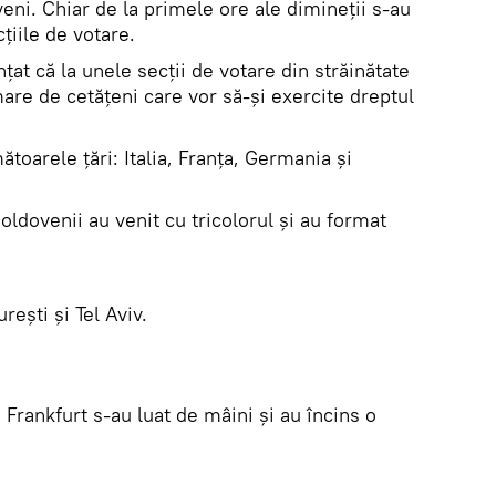
ni. Chiar de la primele ore ale dimineții s-au
cțiile de votare.
țat că la unele secții de votare din străinătate
mare de cetățeni care vor să-și exercite dreptul
toarele țări: Italia, Franța, Germania și
oldovenii au venit cu tricolorul și au format
rești și Tel Aviv.
 Frankfurt s-au luat de mâini și au încins o