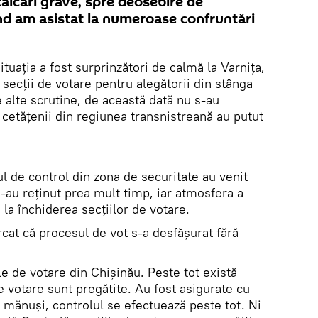
călcări grave, spre deosebire de
nd am asistat la numeroase confruntări
Situația a fost surprinzători de calmă la Varnița,
secții de votare pentru alegătorii din stânga
 alte scrutine, de această dată nu s-au
ă cetățenii din regiunea transnistreană au putut
l de control din zona de securitate au venit
-au reținut prea mult timp, iar atmosfera a
la închiderea secțiilor de votare.
cat că procesul de vot s-a desfășurat fără
le de votare din Chișinău. Peste tot există
 de votare sunt pregătite. Au fost asigurate cu
 mănuși, controlul se efectuează peste tot. Ni