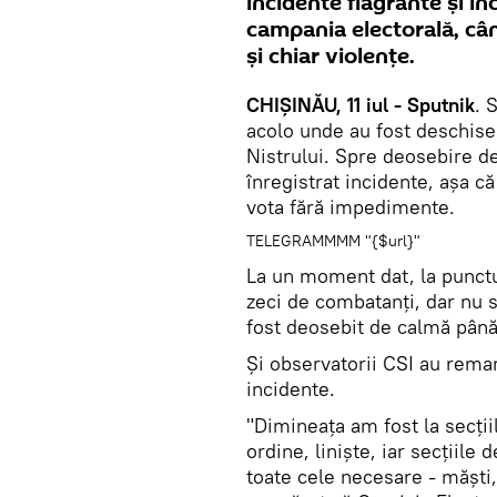
incidente flagrante și în
campania electorală, câ
și chiar violențe.
CHIȘINĂU, 11 iul - Sputnik
. 
acolo unde au fost deschise 
Nistrului. Spre deosebire de
înregistrat incidente, așa c
vota fără impedimente.
TELEGRAMMMM "{$url}"
La un moment dat, la punctu
zeci de combatanți, dar nu s
fost deosebit de calmă până 
Și observatorii CSI au remar
incidente.
"Dimineața am fost la secții
ordine, liniște, iar secțiile
toate cele necesare - măști,