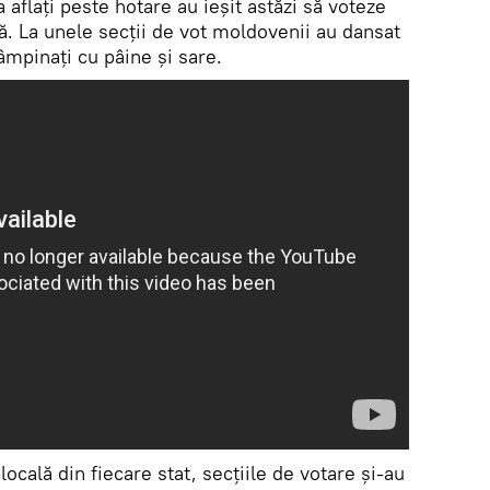
 aflați peste hotare au ieșit astăzi să voteze
lă. La unele secții de vot moldovenii au dansat
tâmpinați cu pâine și sare.
ocală din fiecare stat, secțiile de votare și-au