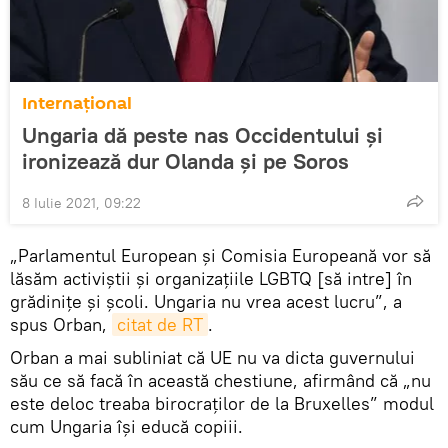
Internaţional
Ungaria dă peste nas Occidentului și
ironizează dur Olanda și pe Soros
8 Iulie 2021, 09:22
„Parlamentul European și Comisia Europeană vor să
lăsăm activiștii și organizațiile LGBTQ [să intre] în
grădinițe și școli. Ungaria nu vrea acest lucru”, a
spus Orban,
citat de RT
.
Orban a mai subliniat că UE nu va dicta guvernului
său ce să facă în această chestiune, afirmând că „nu
este deloc treaba birocraților de la Bruxelles” modul
cum Ungaria își educă copiii.