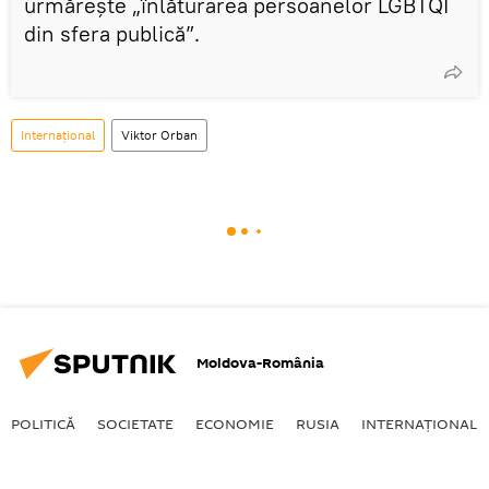
urmăreşte „înlăturarea persoanelor LGBTQI
din sfera publică”.
Internaţional
Viktor Orban
Moldova-România
POLITICĂ
SOCIETATE
ECONOMIE
RUSIA
INTERNAŢIONAL