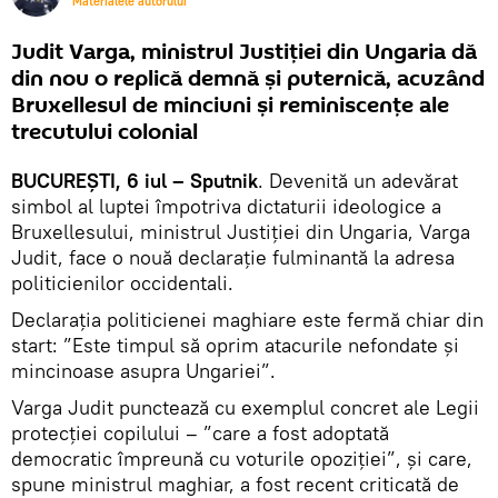
Materialele autorului
Judit Varga, ministrul Justiției din Ungaria dă
din nou o replică demnă și puternică, acuzând
Bruxellesul de minciuni și reminiscențe ale
trecutului colonial
BUCUREȘTI, 6 iul – Sputnik
. Devenită un adevărat
simbol al luptei împotriva dictaturii ideologice a
Bruxellesului, ministrul Justiției din Ungaria, Varga
Judit, face o nouă declarație fulminantă la adresa
politicienilor occidentali.
Declarația politicienei maghiare este fermă chiar din
start: ”Este timpul să oprim atacurile nefondate și
mincinoase asupra Ungariei”.
Varga Judit punctează cu exemplul concret ale Legii
protecției copilului – ”care a fost adoptată
democratic împreună cu voturile opoziției”, și care,
spune ministrul maghiar, a fost recent criticată de