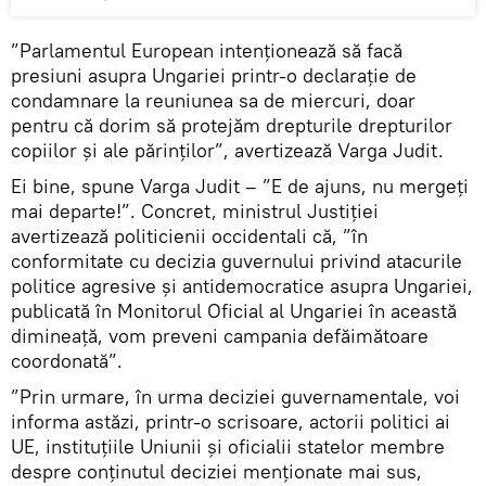
”Parlamentul European intenționează să facă
presiuni asupra Ungariei printr-o declarație de
condamnare la reuniunea sa de miercuri, doar
pentru că dorim să protejăm drepturile drepturilor
copiilor și ale părinților”, avertizează Varga Judit.
Ei bine, spune Varga Judit – ”E de ajuns, nu mergeți
mai departe!”. Concret, ministrul Justiției
avertizează politicienii occidentali că, ”în
conformitate cu decizia guvernului privind atacurile
politice agresive și antidemocratice asupra Ungariei,
publicată în Monitorul Oficial al Ungariei în această
dimineață, vom preveni campania defăimătoare
coordonată”.
”Prin urmare, în urma deciziei guvernamentale, voi
informa astăzi, printr-o scrisoare, actorii politici ai
UE, instituțiile Uniunii și oficialii statelor membre
despre conținutul deciziei menționate mai sus,