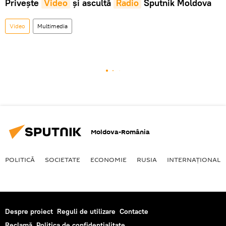
Privește
Video
și ascultă
Radio
Sputnik Moldova
Video
Multimedia
Moldova-România
POLITICĂ
SOCIETATE
ECONOMIE
RUSIA
INTERNAŢIONAL
Despre proiect
Reguli de utilizare
Contacte
Reclamă
Politica de confidențialitate