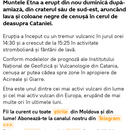
Muntele Etna a erupt din nou duminică după-
amiază, din craterul său de sud-est, aruncând
lava și coloane negre de cenușă în cerul de
deasupra Cataniei.
Erupția a început cu un tremur vulcanic în jurul orei
14:30 și a crescut de la 15:25 în activitate
stromboliană și fântâni de lavă.
Conform modelelor de prognoză ale Institutului
Național de Geofizică și Vulcanologie din Catania,
cenușa ar putea cădea spre zone în apropiere de
Acireale și Giarre.
Etna este unul dintre cei mai activi vulcani din lume
și cel mai activ vulcan din Europa, erupând de mai
multe ori în ultimele luni.
Fii la curent cu toate
știrile
din Moldova și din
lume! Abonează-te la canalul nostru din
Telegram 
>>>