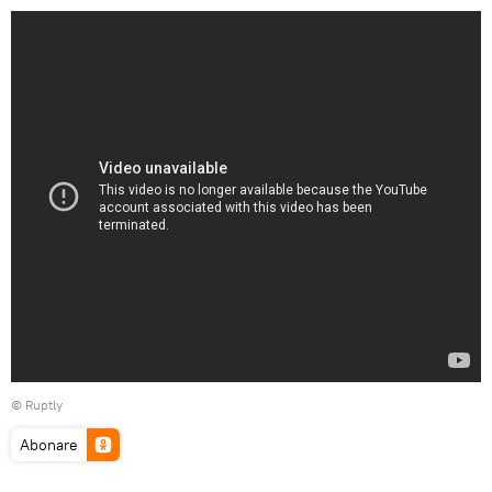
©
Ruptly
Abonare