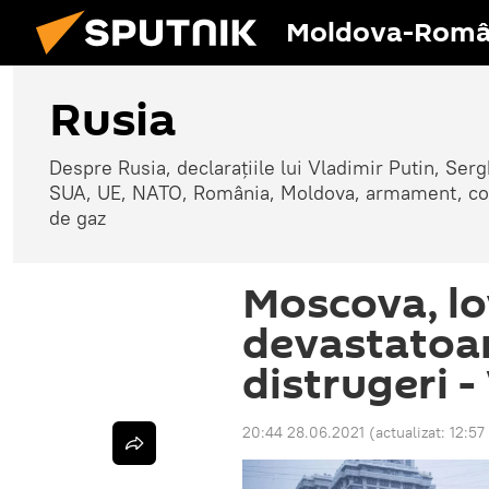
Moldova-Româ
Rusia
Despre Rusia, declarațiile lui Vladimir Putin, Sergh
SUA, UE, NATO, România, Moldova, armament, confli
de gaz
Moscova, lo
devastatoare
distrugeri 
20:44 28.06.2021
(actualizat:
12:57