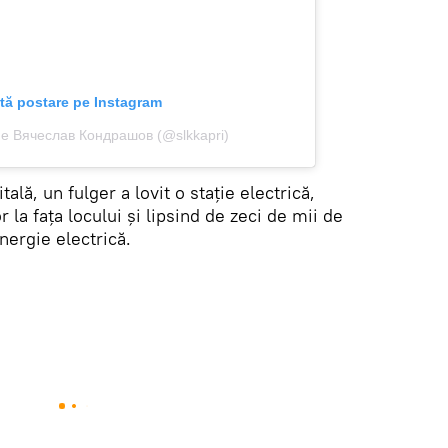
tă postare pe Instagram
ă de Вячеслав Кондрашов (@slkkapri)
ală, un fulger a lovit o stație electrică,
la fața locului și lipsind de zeci de mii de
ergie electrică.