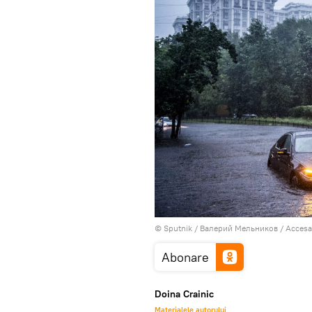
© Sputnik / Валерий Мельников
/
Accesa
Abonare
Doina Crainic
Materialele autorului