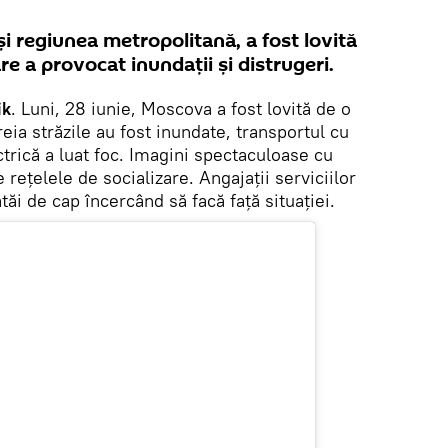
și regiunea metropolitană, a fost lovită
re a provocat inundații și distrugeri.
ik
. Luni, 28 iunie, Moscova a fost lovită de o
eia străzile au fost inundate, transportul cu
ctrică a luat foc. Imagini spectaculoase cu
e reţelele de socializare. Angajații serviciilor
ăi de cap încercând să facă faţă situaţiei.