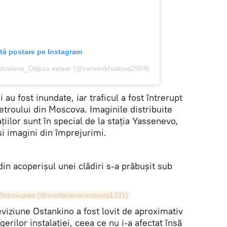
tă postare pe Instagram
Mikhailova_Образ жизни (@veramikhailova2559)
i au fost inundate, iar traficul a fost întrerupt
metroului din Moscova. Imaginile distribuite
iilor sunt în special de la stația Yassenevo,
şi imagini din împrejurimi.
e din acoperișul unei clădiri s-a prăbușit sub
а Воронцова (@svetlanavorontsova1331)
viziune Ostankino a fost lovit de aproximativ
erilor instalației, ceea ce nu i-a afectat însă