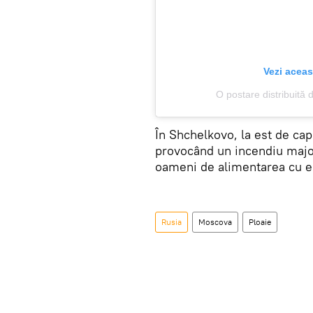
Vezi aceas
O postare distribuit
În Shchelkovo, la est de capit
provocând un incendiu major 
oameni de alimentarea cu en
Rusia
Moscova
Ploaie