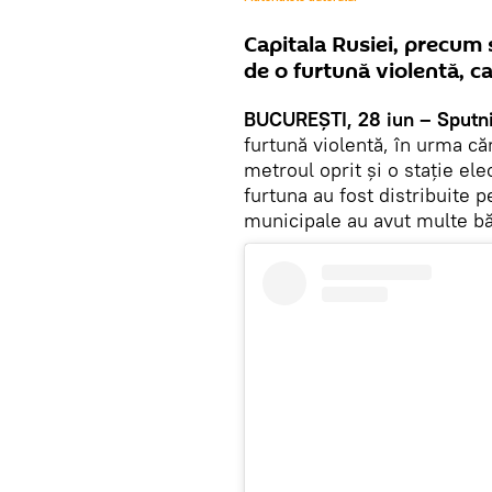
Capitala Rusiei, precum 
de o furtună violentă, ca
BUCUREŞTI, 28 iun – Sputn
furtună violentă, în urma căr
metroul oprit și o stație ele
furtuna au fost distribuite p
municipale au avut multe băt