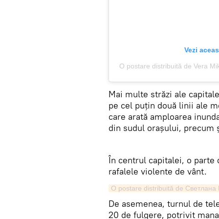
Vezi aceas
O postare distribuită de Vera 
​Mai multe străzi ale capitale
pe cel puțin două linii ale 
care arată amploarea inundaț
din sudul orașului, precum 
​​În centrul capitalei, o part
rafalele violente de vânt.
O postare distribuită de Светлан
​De asemenea, turnul de tele
20 de fulgere, potrivit manag