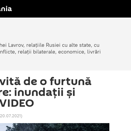
nia
ei Lavrov, relațiile Rusiei cu alte state, cu
cte, relații bilaterale, economice, livrări
vită de o furtună
: inundaţii şi
- VIDEO
 20.07.2021
)