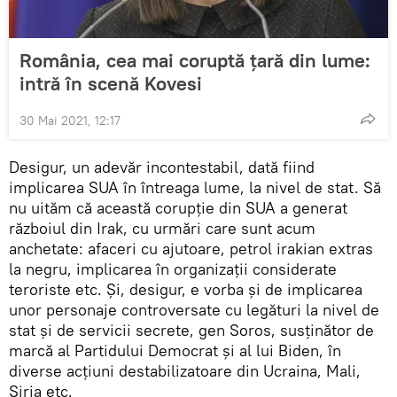
România, cea mai coruptă țară din lume:
intră în scenă Kovesi
30 Mai 2021, 12:17
Desigur, un adevăr incontestabil, dată fiind
implicarea SUA în întreaga lume, la nivel de stat. Să
nu uităm că această corupție din SUA a generat
războiul din Irak, cu urmări care sunt acum
anchetate: afaceri cu ajutoare, petrol irakian extras
la negru, implicarea în organizații considerate
teroriste etc. Și, desigur, e vorba și de implicarea
unor personaje controversate cu legături la nivel de
stat și de servicii secrete, gen Soros, susținător de
marcă al Partidului Democrat și al lui Biden, în
diverse acțiuni destabilizatoare din Ucraina, Mali,
Siria etc.