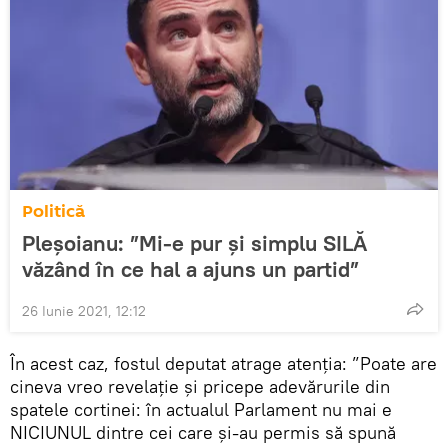
Politică
Pleșoianu: ”Mi-e pur și simplu SILĂ
văzând în ce hal a ajuns un partid”
26 Iunie 2021, 12:12
În acest caz, fostul deputat atrage atenția: ”Poate are
cineva vreo revelație și pricepe adevărurile din
spatele cortinei: în actualul Parlament nu mai e
NICIUNUL dintre cei care și-au permis să spună