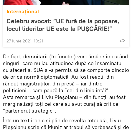
Internaţional
Celebru avocat: ”UE fură de la popoare,
locul liderilor UE este la PUȘCĂRIE!”
27 Iunie 2021, 10:21
De fapt, demnitarii (în funcție) vor rămâne în curând
singurii care nu iau atitudinea după ce însărcinatul
cu afaceri al SUA și-a permis să se comporte dincolo
de orice normă diplomatică. Au fost reacții din
rândul magistraților, din presă – iar dintre
politicieni… cam pauză la ”cei din linia întâi”.
Asta remarcă și Liviu Pleșoianu – din funcții au fost
marginalizați toți cei care au avut curaj să critice
”partenerul strategic”.
Într-un text ironic și plin de revoltă totodată, Liviu
Pleșoianu scrie că Muniz ar trebui să vorbească și de