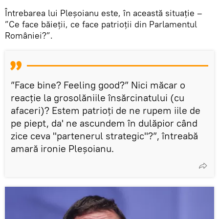
Întrebarea lui Pleșoianu este, în această situație –
”Ce face băieții, ce face patrioții din Parlamentul
României?”.
”Face bine? Feeling good?” Nici măcar o
reacție la grosolăniile însărcinatului (cu
afaceri)? Estem patrioți de ne rupem iile de
pe piept, da' ne ascundem în dulăpior când
zice ceva "partenerul strategic"?”, întreabă
amară ironie Pleșoianu.