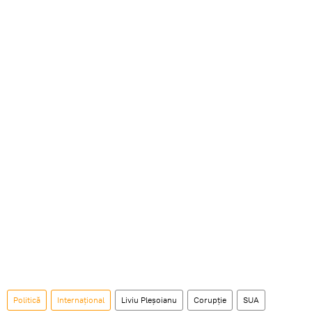
Politică
Internaţional
Liviu Pleșoianu
Corupție
SUA