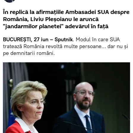
În replică la afirmațiile Ambasadei SUA despre
România, Liviu Pleșoianu le aruncă
”jandarmilor planetei” adevărul în față
BUCUREȘTI, 27 iun – Sputnik
. Modul în care SUA
tratează România revoltă multe persoane… dar nu și
pe demnitarii români.