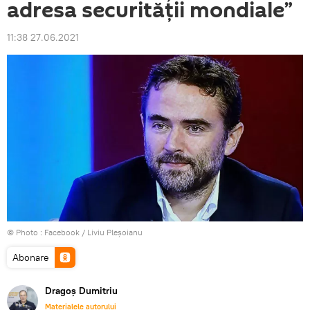
adresa securității mondiale”
11:38 27.06.2021
© Photo :
Facebook / Liviu Pleșoianu
Abonare
Dragoș Dumitriu
Materialele autorului