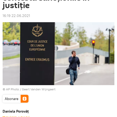
justiție
16:19 22.06.2021
© AP Photo / Geert Vanden Wijngaert
Abonare
Daniela Porovăț