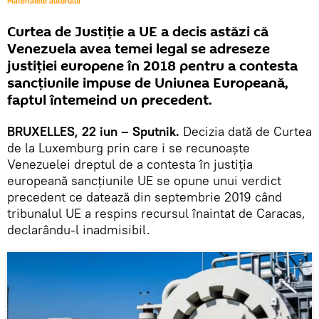
Materialele autorului
Curtea de Justiţie a UE a decis astăzi că
Venezuela avea temei legal se adreseze
justiţiei europene în 2018 pentru a contesta
sancţiunile impuse de Uniunea Europeană,
faptul întemeind un precedent.
BRUXELLES, 22 iun – Sputnik.
Decizia dată de Curtea
de la Luxemburg prin care i se recunoaște
Venezuelei dreptul de a contesta în justiția
europeană sancțiunile UE se opune unui verdict
precedent ce datează din septembrie 2019 când
tribunalul UE a respins recursul înaintat de Caracas,
declarându-l inadmisibil.