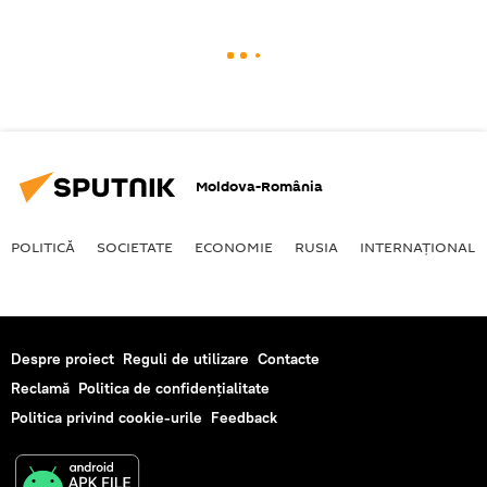
Moldova-România
POLITICĂ
SOCIETATE
ECONOMIE
RUSIA
INTERNAŢIONAL
Despre proiect
Reguli de utilizare
Contacte
Reclamă
Politica de confidențialitate
Politica privind cookie-urile
Feedback