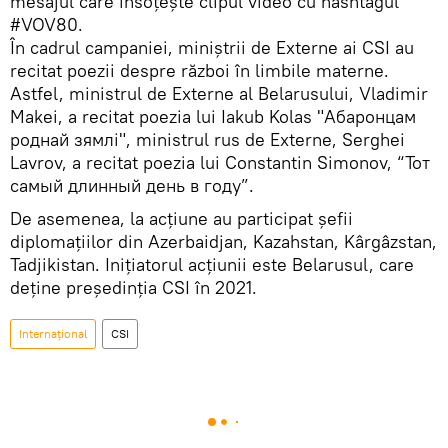
mesajul care însoțește clipul video cu hashtagul
#VOV80.
În cadrul campaniei, miniștrii de Externe ai CSI au
recitat poezii despre război în limbile materne.
Astfel, ministrul de Externe al Belarusului, Vladimir
Makei, a recitat poezia lui Iakub Kolas "Абаронцам
роднай зямлі", ministrul rus de Externe, Serghei
Lavrov, a recitat poezia lui Constantin Simonov, “Тот
самый длинный день в году”.
De asemenea, la acțiune au participat șefii
diplomațiilor din Azerbaidjan, Kazahstan, Kârgâzstan,
Tadjikistan. Inițiatorul acțiunii este Belarusul, care
deține președinția CSI în 2021.
Internaţional
CSI