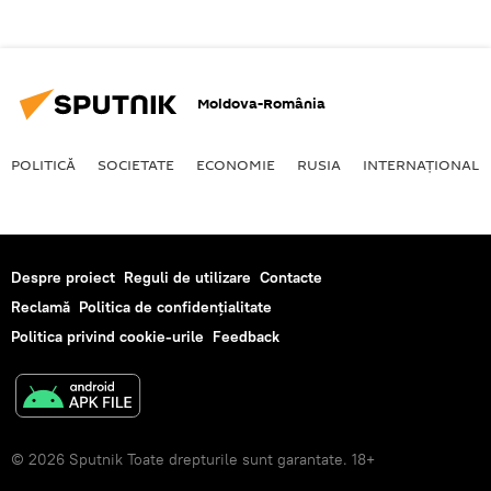
Moldova-România
POLITICĂ
SOCIETATE
ECONOMIE
RUSIA
INTERNAŢIONAL
Despre proiect
Reguli de utilizare
Contacte
Reclamă
Politica de confidențialitate
Politica privind cookie-urile
Feedback
© 2026 Sputnik Toate drepturile sunt garantate. 18+