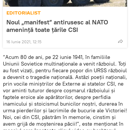
EDITORIALIST
Noul „manifest” antirusesc al NATO
amenință toate țările CSI
16 Iunie 2021, 12:15
“Acum 80 de ani, pe 22 iunie 1941, în familiile
Uniunii Sovietice multinaționale a venit războiul. Toți
au fost vizați, pentru fiecare popor din URSS războiul
a devenit o tragedie națională. Astăzi poeții naționali,
prin vocile miniștrilor de Externe ai statelor CSI, ne
vor aminti tuturor despre coșmarul războiului și
faptele eroice ale apărătorilor, despre perfidia
inamicului și stoicismul bunicilor noștri, durerea în
urma pierderilor și lacrimile de bucurie ale Victoriei!
Noi, cei din CSI, păstrăm în memorie, cinstim și
avem grijă de moștenirea păcii!”, este menționat în