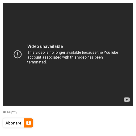
©
Ruptly
Abonare