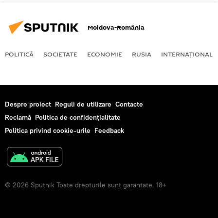
Moldova-România
POLITICĂ
SOCIETATE
ECONOMIE
RUSIA
INTERNAŢIONAL
Despre proiect
Reguli de utilizare
Contacte
Reclamă
Politica de confidențialitate
Politica privind cookie-urile
Feedback
© 2026 Sputnik Toate drepturile sunt garantate. 18+