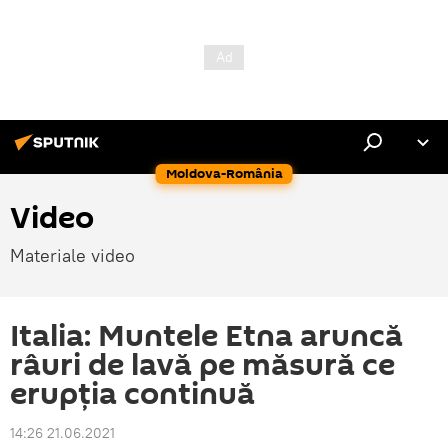
Moldova-România
Video
Materiale video
Italia: Muntele Etna aruncă
râuri de lavă pe măsură ce
erupția continuă
14:26 21.06.2021