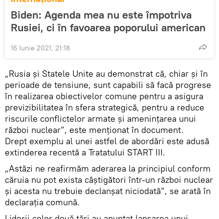
Biden: Agenda mea nu este împotriva
Rusiei, ci în favoarea poporului american
16 Iunie 2021, 21:18
„Rusia și Statele Unite au demonstrat că, chiar și în
perioade de tensiune, sunt capabili să facă progrese
în realizarea obiectivelor comune pentru a asigura
previzibilitatea în sfera strategică, pentru a reduce
riscurile conflictelor armate și amenințarea unui
război nuclear”, este menționat în document.
Drept exemplu al unei astfel de abordări este adusă
extinderea recentă a Tratatului START III.
„Astăzi ne reafirmăm aderarea la principiul conform
căruia nu pot exista câștigători într-un război nuclear
și acesta nu trebuie declanșat niciodată”, se arată în
declarația comună.
Liderii celor două țări au anunțat lansarea unui