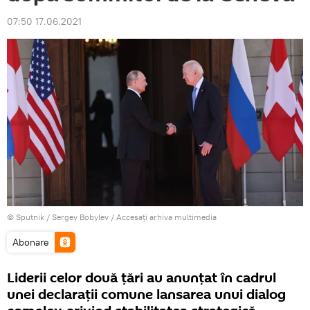
07:50 17.06.2021
© Sputnik / Sergey Bobylev
/
Accesați arhiva multimedia
Abonare
Liderii celor două țări au anunțat în cadrul
unei declarații comune lansarea unui dialog