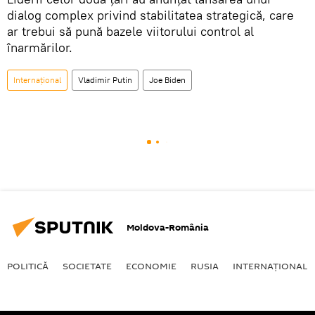
dialog complex privind stabilitatea strategică, care
ar trebui să pună bazele viitorului control al
înarmărilor.
Internaţional
Vladimir Putin
Joe Biden
Moldova-România
POLITICĂ
SOCIETATE
ECONOMIE
RUSIA
INTERNAŢIONAL