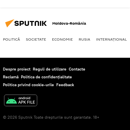
Moldova-România
POLITICĂ
SOCIETATE
ECONOMIE
RUSIA
INTERNAŢIONAL
Despre proiect
Reguli de utilizare
Contacte
Reclamă
Politica de confidențialitate
Politica privind cookie-urile
Feedback
© 2026 Sputnik Toate drepturile sunt garantate. 18+