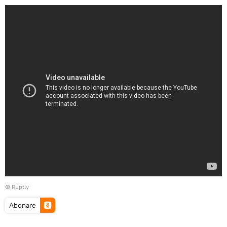
©
Ruptly
Abonare