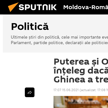
Moldova-Româ
Politică
Ultimele știri din politică, cele mai importante e
Parlament, partide politice, declarații ale politicie
Puterea și O
înțeleg dac
Ghinea a tr
17:07 15.06.2021
(actualizat:
17:08 