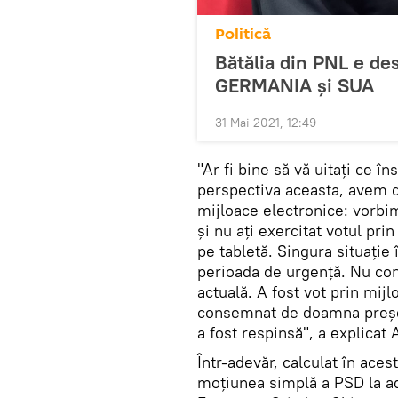
Politică
Bătălia din PNL e de
GERMANIA și SUA
31 Mai 2021, 12:49
"Ar fi bine să vă uitaţi ce 
perspectiva aceasta, avem d
mijloace electronice: vorbim
şi nu aţi exercitat votul pri
pe tabletă. Singura situaţie 
perioada de urgenţă. Nu con
actuală. A fost vot prin mijl
consemnat de doamna preşed
a fost respinsă", a explicat
Într-adevăr, calculat în aces
moţiunea simplă a PSD la adr