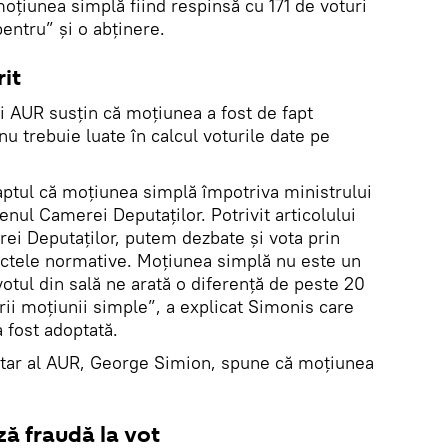
oţiunea simplă fiind respinsă cu 171 de voturi
pentru” şi o abţinere.
it
şi AUR susțin că moţiunea a fost de fapt
u trebuie luate în calcul voturile date pe
ptul că moţiunea simplă împotriva ministrului
enul Camerei Deputaţilor. Potrivit articolului
i Deputaţilor, putem dezbate şi vota prin
 actele normative. Moţiunea simplă nu este un
votul din sală ne arată o diferenţă de peste 20
rii moţiunii simple”, a explicat Simonis care
 fost adoptată.
ntar al AUR, George Simion, spune că moţiunea
ă fraudă la vot