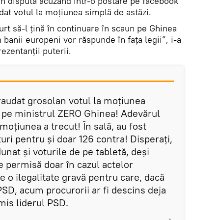
în dispută acuzând într-o postare pe facebook
at votul la moţiunea simplă de astăzi.
furt să-l ţină în continuare în scaun pe Ghinea
 banii europeni vor răspunde în faţa legii”, i-a
ezentanții puterii.
audat grosolan votul la moţiunea
a pe ministrul ZERO Ghinea! Adevărul
moţiunea a trecut! În sală, au fost
ri pentru şi doar 126 contra! Disperaţi,
dunat şi voturile de pe tabletă, deşi
e permisă doar în cazul actelor
 o ilegalitate gravă pentru care, dacă
 PSD, acum procurorii ar fi descins deja
mis liderul PSD.