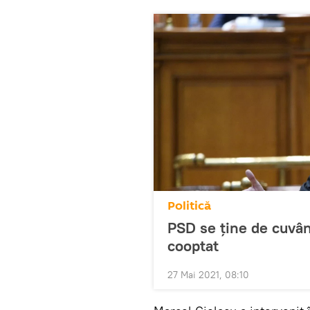
Politică
PSD se ține de cuvâ
cooptat
27 Mai 2021, 08:10