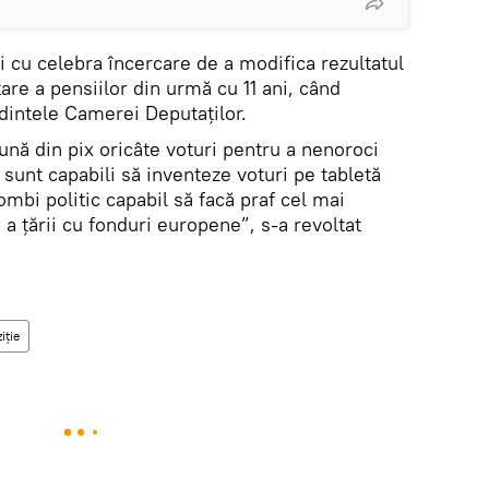
i cu celebra încercare de a modifica rezultatul
tare a pensiilor din urmă cu 11 ani, când
intele Camerei Deputaților.
ună din pix oricâte voturi pentru a nenoroci
 sunt capabili să inventeze voturi pe tabletă
ombi politic capabil să facă praf cel mai
a ţării cu fonduri europene”, s-a revoltat
iție