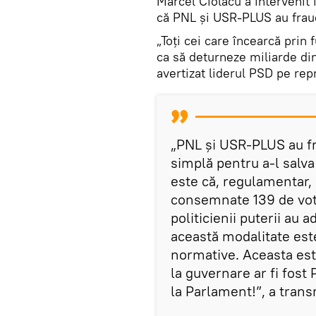
Marcel Ciolacu a intervenit 
că PNL şi USR-PLUS au fraud
„Toţi cei care încearcă prin 
ca să deturneze miliarde din
avertizat liderul PSD pe repr
„PNL şi USR-PLUS au fr
simplă pentru a-l salv
este că, regulamentar, 
consemnate 139 de votu
politicienii puterii au a
această modalitate est
normative. Aceasta este
la guvernare ar fi fost
la Parlament!”, a trans