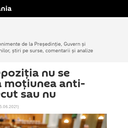
nia
venimente de la Președinție, Guvern și
nilor, știri pe surse, comentarii și analize
poziția nu se
ă moțiunea anti-
ecut sau nu
15.06.2021
)