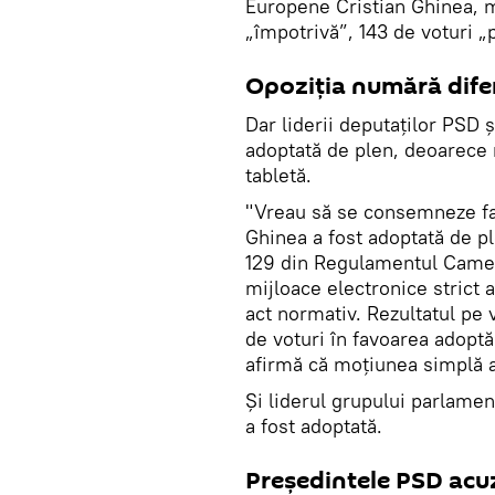
Europene Cristian Ghinea, m
„împotrivă”, 143 de voturi „
Opoziția numără difer
Dar liderii deputaţilor PSD 
adoptată de plen, deoarece n
tabletă.
"Vreau să se consemneze fa
Ghinea a fost adoptată de pl
129 din Regulamentul Camere
mijloace electronice strict
act normativ. Rezultatul pe 
de voturi în favoarea adoptă
afirmă că moţiunea simplă a
Și liderul grupului parlame
a fost adoptată.
Președintele PSD acuz