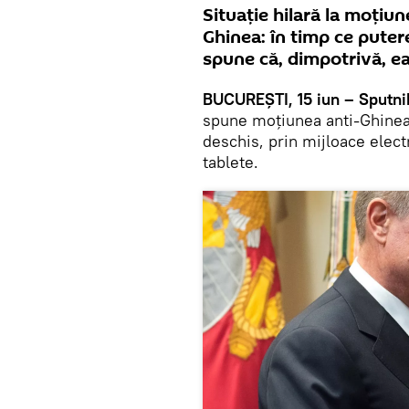
Situație hilară la moțiun
Ghinea: în timp ce puter
spune că, dimpotrivă, ea
BUCUREȘTI, 15 iun – Sputni
spune moţiunea anti-Ghinea 
deschis, prin mijloace elect
tablete.