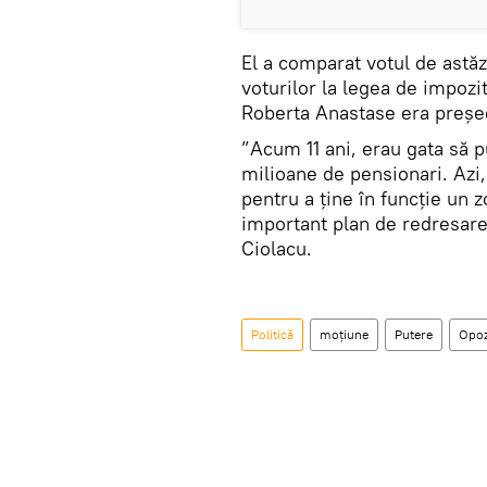
El a comparat votul de astăz
voturilor la legea de impozi
Roberta Anastase era președ
”Acum 11 ani, erau gata să p
milioane de pensionari. Azi,
pentru a ţine în funcţie un z
important plan de redresare 
Ciolacu.
Politică
moțiune
Putere
Opoz