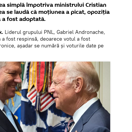
ea simplă împotriva ministrului Cristian
ea se laudă că moțiunea a picat, opoziția
 a fost adoptată.
k.
Liderul grupului PNL, Gabriel Andronache,
a fost respinsă, deoarece votul a fost
ronice, așadar se numără și voturile date pe