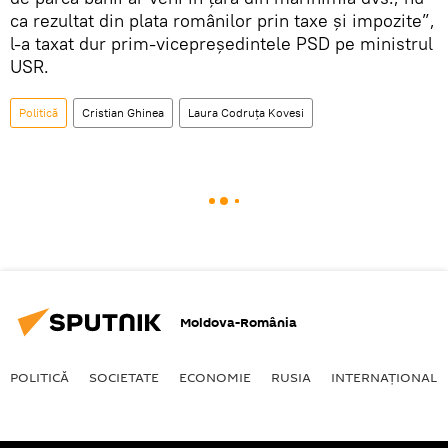
ca rezultat din plata românilor prin taxe și impozite”,
l-a taxat dur prim-vicepreședintele PSD pe ministrul
USR.
Politică
Cristian Ghinea
Laura Codruța Kovesi
Moldova-România
POLITICĂ
SOCIETATE
ECONOMIE
RUSIA
INTERNAŢIONAL