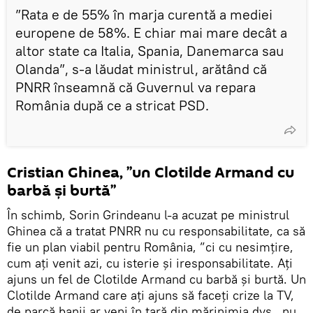
”Rata e de 55% în marja curentă a mediei
europene de 58%. E chiar mai mare decât a
altor state ca Italia, Spania, Danemarca sau
Olanda”, s-a lăudat ministrul, arătând că
PNRR înseamnă că Guvernul va repara
România după ce a stricat PSD.
Cristian Ghinea, ”un Clotilde Armand cu
barbă și burtă”
În schimb, Sorin Grindeanu l-a acuzat pe ministrul
Ghinea că a tratat PNRR nu cu responsabilitate, ca să
fie un plan viabil pentru România, ”ci cu nesimțire,
cum ați venit azi, cu isterie și iresponsabilitate. Ați
ajuns un fel de Clotilde Armand cu barbă și burtă. Un
Clotilde Armand care ați ajuns să faceți crize la TV,
de parcă banii ar veni în țară din mărinimia dvs., nu