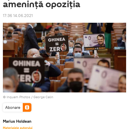
amenință opoziția
17:36 14.06.2021
© Inquam Photos / George Calin
Abonare
Marius Holdean
Materialele autorului