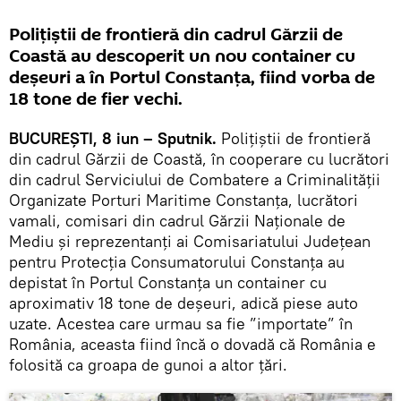
Polițiștii de frontieră din cadrul Gărzii de
Coastă au descoperit un nou container cu
deșeuri a în Portul Constanța, fiind vorba de
18 tone de fier vechi.
BUCUREȘTI, 8 iun – Sputnik.
Polițiștii de frontieră
din cadrul Gărzii de Coastă, în cooperare cu lucrători
din cadrul Serviciului de Combatere a Criminalității
Organizate Porturi Maritime Constanța, lucrători
vamali, comisari din cadrul Gărzii Naționale de
Mediu și reprezentanți ai Comisariatului Județean
pentru Protecția Consumatorului Constanţa au
depistat în Portul Constanța un container cu
aproximativ 18 tone de deşeuri, adică piese auto
uzate. Acestea care urmau sa fie ”importate” în
România, aceasta fiind încă o dovadă că România e
folosită ca groapa de gunoi a altor țări.