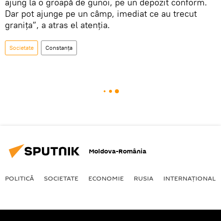
ajung la o groapă de gunoi, pe un depozit conform.
Dar pot ajunge pe un câmp, imediat ce au trecut
granița”, a atras el atenția.
Societate
Constanța
Moldova-România
POLITICĂ
SOCIETATE
ECONOMIE
RUSIA
INTERNAŢIONAL