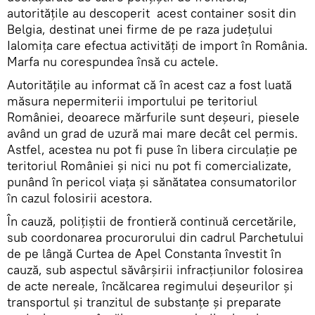
autoritățile au descoperit acest container sosit din
Belgia, destinat unei firme de pe raza judeţului
Ialomița care efectua activități de import în România.
Marfa nu corespundea însă cu actele.
Autoritățile au informat că în acest caz a fost luată
măsura nepermiterii importului pe teritoriul
României, deoarece mărfurile sunt deșeuri, piesele
având un grad de uzură mai mare decât cel permis.
Astfel, acestea nu pot fi puse în libera circulație pe
teritoriul României și nici nu pot fi comercializate,
punând în pericol viața și sănătatea consumatorilor
în cazul folosirii acestora.
În cauză, polițiștii de frontieră continuă cercetările,
sub coordonarea procurorului din cadrul Parchetului
de pe lângă Curtea de Apel Constanta învestit în
cauză, sub aspectul săvârșirii infracțiunilor folosirea
de acte nereale, încălcarea regimului deşeurilor și
transportul și tranzitul de substanțe și preparate