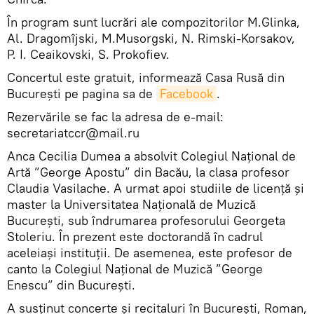
În program sunt lucrări ale compozitorilor M.Glinka,
Al. Dragomîjski, M.Musorgski, N. Rimski-Korsakov,
P. I. Ceaikovski, S. Prokofiev.
Concertul este gratuit, informează Casa Rusă din
București pe pagina sa de
Facebook
.
Rezervările se fac la adresa de e-mail:
secretariatccr@mail.ru
Anca Cecilia Dumea a absolvit Colegiul Național de
Artă ”George Apostu” din Bacău, la clasa profesor
Claudia Vasilache. A urmat apoi studiile de licență și
master la Universitatea Națională de Muzică
București, sub îndrumarea profesorului Georgeta
Stoleriu. În prezent este doctorandă în cadrul
aceleiași instituții. De asemenea, este profesor de
canto la Colegiul Național de Muzică ”George
Enescu” din București.
A susținut concerte și recitaluri în București, Roman,