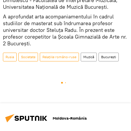
Dimulescu - Facultatea de Interpretare Muzicală,
Universitatea Națională de Muzică București.
A aprofundat arta acompaniamentului în cadrul
studiilor de masterat sub îndrumarea profesor
universitar doctor Steluța Radu. În prezent este
profesor corepetitor la Școala Gimnazială de Arte nr.
2 București.
Rusia
Societate
Relațiile româno-ruse
Muzică
București
Moldova-România