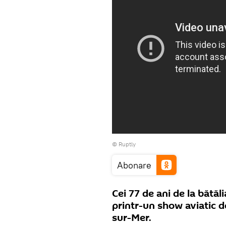
©
Ruptly
Abonare
Cei 77 de ani de la bătă
printr-un show aviatic d
sur-Mer.