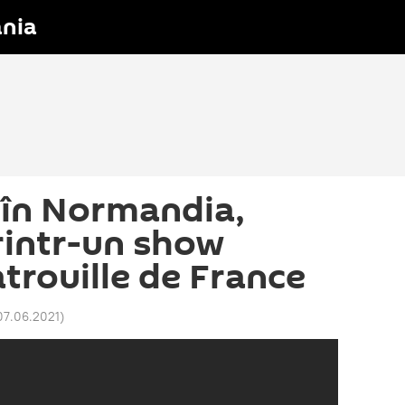
nia
 în Normandia,
rintr-un show
trouille de France
07.06.2021
)