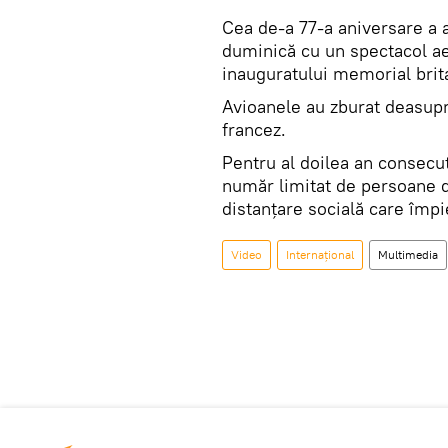
Cea de-a 77-a aniversare a a
duminică cu un spectacol ae
inauguratului memorial brit
Avioanele au zburat deasupra
francez.
Pentru al doilea an consecu
număr limitat de persoane d
distanțare socială care împi
Video
Internaţional
Multimedia