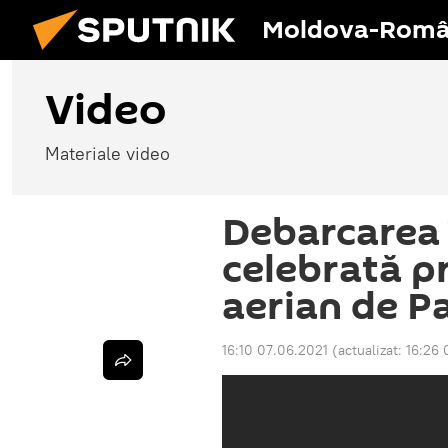
Moldova-Româ
Video
Materiale video
Debarcarea
celebrată p
aerian de Pa
16:10 07.06.2021
(actualizat:
16:26 