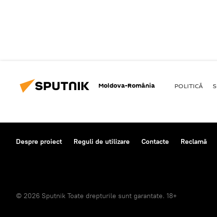
Moldova-România
POLITICĂ
S
Despre proiect
Reguli de utilizare
Contacte
Reclamă
© 2026 Sputnik Toate drepturile sunt garantate. 18+