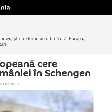
nia
 news, știri externe de ultimă oră, Europa,
arii
ropeană cere
mâniei în Schengen
 20.07.2021
)