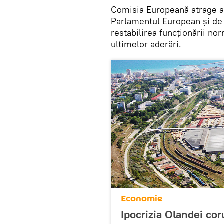
Comisia Europeană atrage at
Parlamentul European şi de 
restabilirea funcționării no
ultimelor aderări.
Economie
Ipocrizia Olandei co