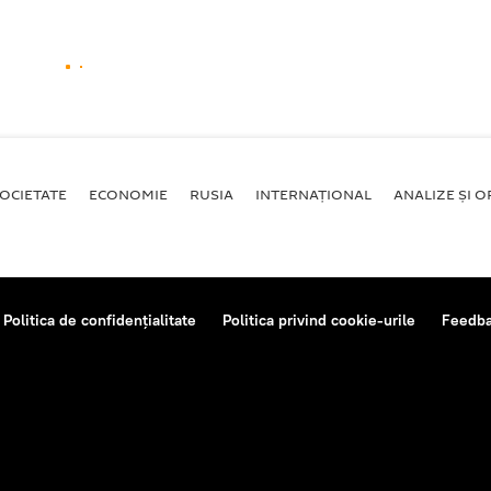
OCIETATE
ECONOMIE
RUSIA
INTERNAŢIONAL
ANALIZE ȘI OP
Politica de confidențialitate
Politica privind cookie-urile
Feedb