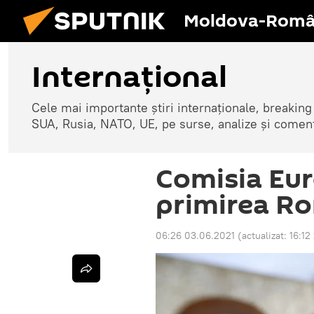
Moldova-Româ
Internaţional
Cele mai importante știri internaționale, breaking
SUA, Rusia, NATO, UE, pe surse, analize și coment
Comisia Eu
primirea Ro
06:26 03.06.2021
(actualizat:
16:12