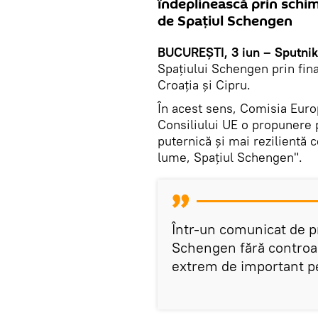
îndeplinească prin schim
de Spaţiul Schengen
BUCUREȘTI, 3 iun – Sputnik
Spaţiului Schengen prin fina
Croația și Cipru.
În acest sens, Comisia Eur
Consiliului UE o propunere 
puternică şi mai rezilientă 
lume, Spațiul Schengen".
Într-un comunicat de pr
Schengen fără controal
extrem de important p