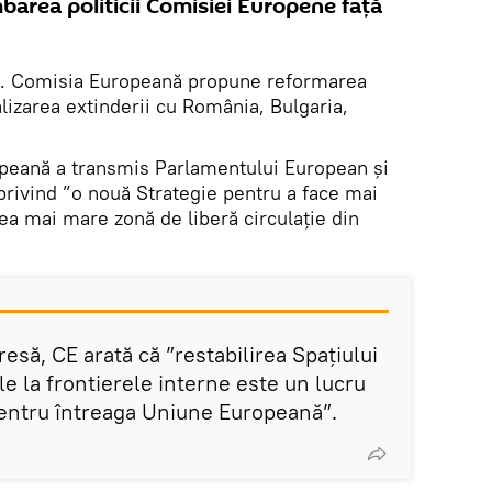
barea politicii Comisiei Europene față
. Comisia Europeană propune reformarea
lizarea extinderii cu România, Bulgaria,
opeană a transmis Parlamentului European şi
privind ”o nouă Strategie pentru a face mai
cea mai mare zonă de liberă circulație din
esă, CE arată că ”restabilirea Spațiului
e la frontierele interne este un lucru
entru întreaga Uniune Europeană”.