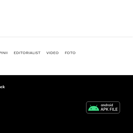
INII
EDITORIALIST
VIDEO
FOTO
ack