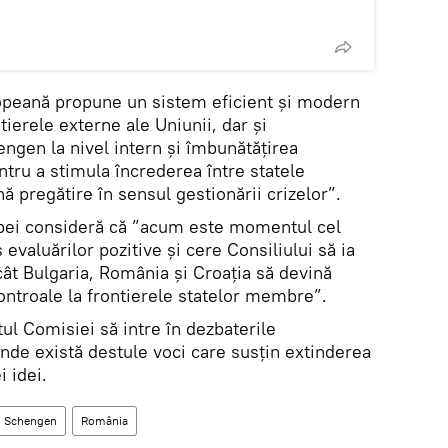
peană propune un sistem eficient şi modern
erele externe ale Uniunii, dar și
ngen la nivel intern și îmbunătățirea
tru a stimula încrederea între statele
 pregătire în sensul gestionării crizelor”.
opei consideră că ”acum este momentul cel
 evaluărilor pozitive şi cere Consiliului să ia
cât Bulgaria, România şi Croația să devină
ontroale la frontierele statelor membre”.
 Comisiei să intre în dezbaterile
de există destule voci care susțin extinderea
i idei.
Schengen
România