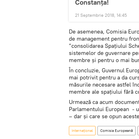
Constanța!
21 Septembrie 2018, 14:45
De asemenea, Comisia Euro
de management pentru fronti
”consolidarea Spațiului Sche
sistemelor de guvernare pen
membre şi pentru o mai bună
În concluzie, Guvernul Eur
mai potrivit pentru a da curs
măsurile necesare astfel în
membre ale spațiului fără c
Urmează ca acum documentul
Parlamentului European - un
– dar și care se opun aceste
Internaţional
Comisia Europeană