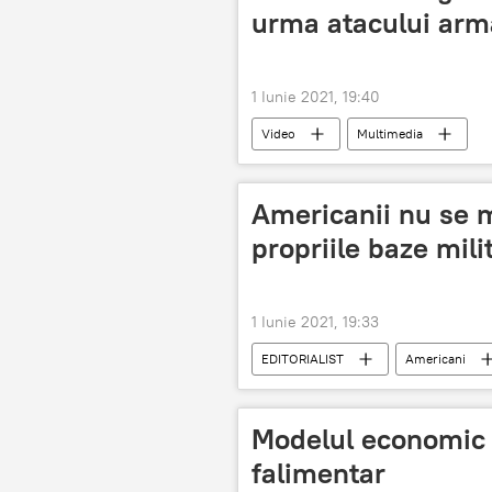
urma atacului arm
1 Iunie 2021, 19:40
Video
Multimedia
Americanii nu se m
propriile baze mili
1 Iunie 2021, 19:33
EDITORIALIST
Americani
Modelul economic 
falimentar