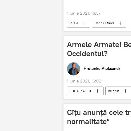
1 Iunie 2021, 16:37
Rusia
Canalul Suez
Armele Armatei Be
Occidentul?
Hrolenko Aleksandr
1 Iunie 2021, 16:02
EDITORIALIST
Belarus
Cîţu anunţă cele tr
normalitate”