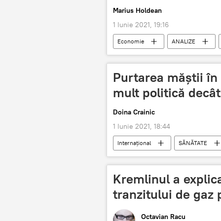
Marius Holdean
1 Iunie 2021, 19:16
Economie
ANALIZE
Purtarea măștii în 
mult politică decâ
Doina Crainic
1 Iunie 2021, 18:44
Internaţional
SĂNĂTATE
Kremlinul a explica
tranzitului de gaz 
Octavian Racu