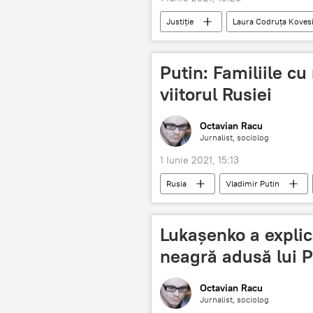
Justiție
Laura Codruța Koves
Putin: Familiile cu
viitorul Rusiei
Octavian Racu
Jurnalist, sociolog
1 Iunie 2021, 15:13
Rusia
Vladimir Putin
Lukașenko a explic
neagră adusă lui P
Octavian Racu
Jurnalist, sociolog