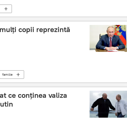
i
 mulți copii reprezintă
familie
at ce conținea valiza
utin