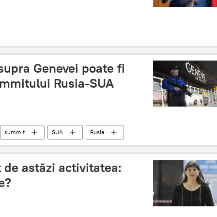
supra Genevei poate fi
summitului Rusia-SUA
summit
SUA
Rusia
 de astăzi activitatea:
le?