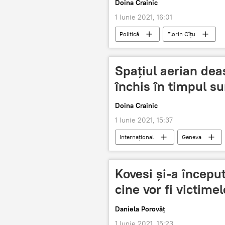
Doina Crainic
1 Iunie 2021, 16:01
Politică
Florin Cîţu
Spațiul aerian dea
închis în timpul 
Doina Crainic
1 Iunie 2021, 15:37
Internaţional
Geneva
Kovesi și-a început
cine vor fi victime
Daniela Porovăț
1 Iunie 2021, 15:23