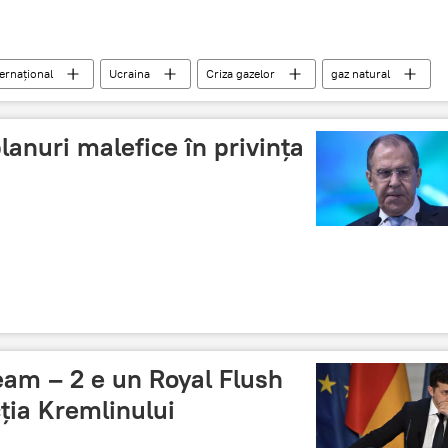
ternaţional
Ucraina
Criza gazelor
gaz natural
lanuri malefice în privința
eam – 2 e un Royal Flush
ția Kremlinului