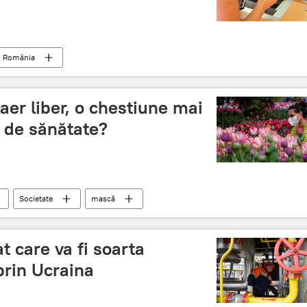
România
aer liber, o chestiune mai
t de sănătate?
Societate
mască
t care va fi soarta
prin Ucraina