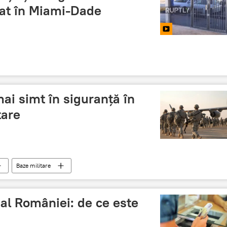
at în Miami-Dade
ai simt în siguranță în
tare
Baze militare
al României: de ce este