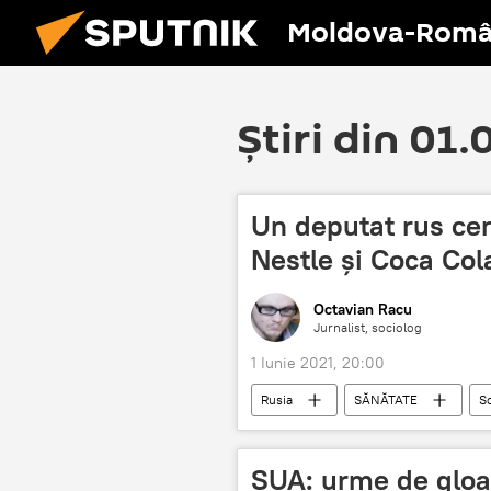
Moldova-Româ
Știri din 01
Un deputat rus cer
Nestle și Coca Col
Octavian Racu
Jurnalist, sociolog
1 Iunie 2021, 20:00
Rusia
SĂNĂTATE
So
SUA: urme de gloa