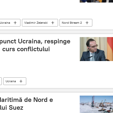
Ucraina
Vladimir Zelenski
Nord Stream 2
punct Ucraina, respinge
ă curs conflictului
Ucraina
Maritimă de Nord e
lui Suez