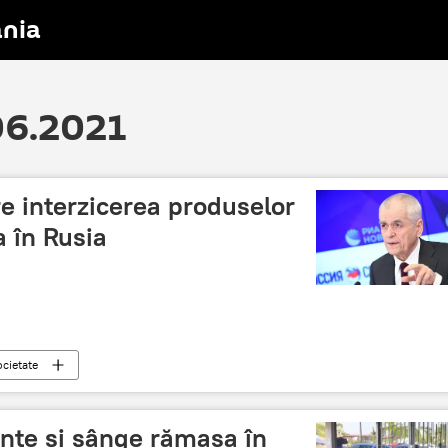
nia
.06.2021
e interzicerea produselor
a în Rusia
cietate
nțe și sânge rămasa în