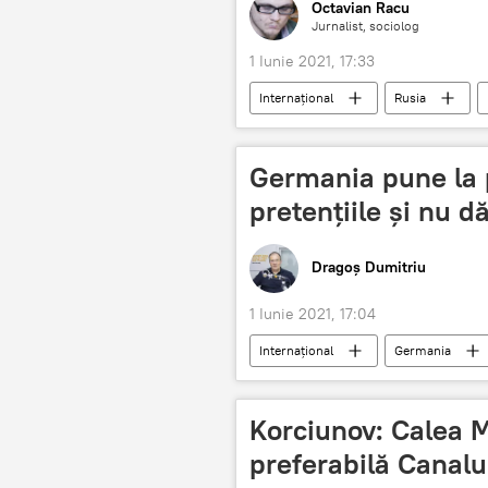
Octavian Racu
Jurnalist, sociolog
1 Iunie 2021, 17:33
Internaţional
Rusia
Germania pune la 
pretențiile și nu d
Dragoș Dumitriu
1 Iunie 2021, 17:04
Internaţional
Germania
Korciunov: Calea 
preferabilă Canalu