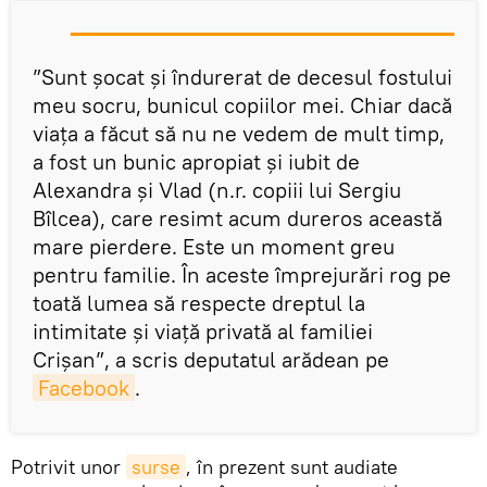
”Sunt şocat şi îndurerat de decesul fostului
meu socru, bunicul copiilor mei. Chiar dacă
viaţa a făcut să nu ne vedem de mult timp,
a fost un bunic apropiat şi iubit de
Alexandra şi Vlad (n.r. copiii lui Sergiu
Bîlcea), care resimt acum dureros această
mare pierdere. Este un moment greu
pentru familie. În aceste împrejurări rog pe
toată lumea să respecte dreptul la
intimitate şi viaţă privată al familiei
Crişan”, a scris deputatul arădean pe
Facebook
.
Potrivit unor
surse
, în prezent sunt audiate