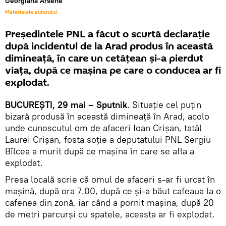
Georgiana Arsene
Materialele autorului
Președintele PNL a făcut o scurtă declarație
după incidentul de la Arad produs în această
dimineață, în care un cetățean și-a pierdut
viața, după ce mașina pe care o conducea ar fi
explodat.
BUCUREȘTI, 29 mai – Sputnik
. Situație cel puțin
bizară produsă în această dimineață în Arad, acolo
unde cunoscutul om de afaceri Ioan Crișan, tatăl
Laurei Crișan, fosta soție a deputatului PNL Sergiu
Bîlcea a murit după ce mașina în care se afla a
explodat.
Presa locală scrie că omul de afaceri s-ar fi urcat în
mașină, după ora 7.00, după ce și-a băut cafeaua la o
cafenea din zonă, iar când a pornit mașina, după 20
de metri parcurși cu spatele, aceasta ar fi explodat.