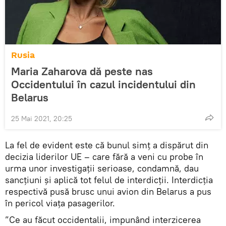
Rusia
Maria Zaharova dă peste nas
Occidentului în cazul incidentului din
Belarus
25 Mai 2021, 20:25
La fel de evident este că bunul simț a dispărut din
decizia liderilor UE – care fără a veni cu probe în
urma unor investigații serioase, condamnă, dau
sancțiuni și aplică tot felul de interdicții. Interdicția
respectivă pusă brusc unui avion din Belarus a pus
în pericol viața pasagerilor.
”Ce au făcut occidentalii, impunând interzicerea