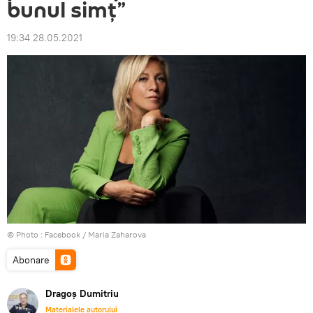
bunul simț”
19:34 28.05.2021
© Photo :
Facebook / Maria Zaharova
Abonare
Dragoș Dumitriu
Materialele autorului