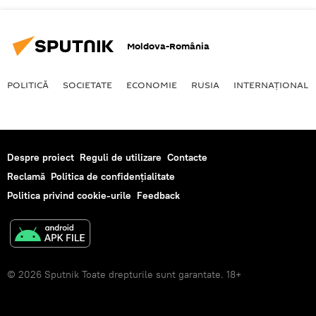
Moldova-România
POLITICĂ
SOCIETATE
ECONOMIE
RUSIA
INTERNAŢIONAL
Despre proiect
Reguli de utilizare
Contacte
Reclamă
Politica de confidențialitate
Politica privind cookie-urile
Feedback
© 2026 Sputnik Toate drepturile sunt garantate. 18+