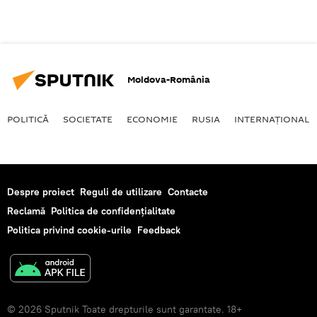
Moldova-România
POLITICĂ
SOCIETATE
ECONOMIE
RUSIA
INTERNAŢIONAL
Despre proiect
Reguli de utilizare
Contacte
Reclamă
Politica de confidențialitate
Politica privind cookie-urile
Feedback
© 2026 Sputnik Toate drepturile sunt garantate. 18+