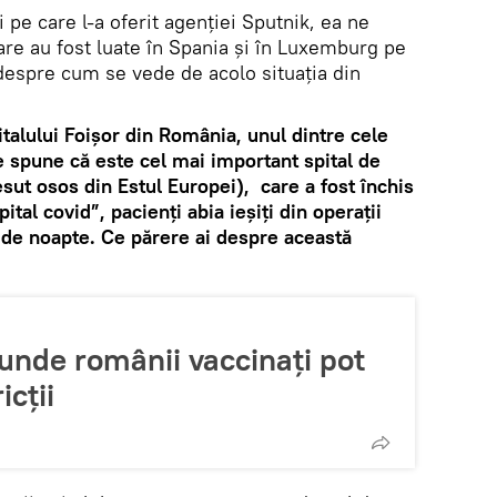
i pe care l-a oferit agenţiei Sputnik, ea ne
re au fost luate în Spania şi în Luxemburg pe
despre cum se vede de acolo situaţia din
italului Foişor din România, unul dintre cele
spune că este cel mai important spital de
esut osos din Estul Europei), care a fost închis
ital covid”, pacienţi abia ieşiţi din operaţii
z de noapte. Ce părere ai despre această
unde românii vaccinați pot
icții