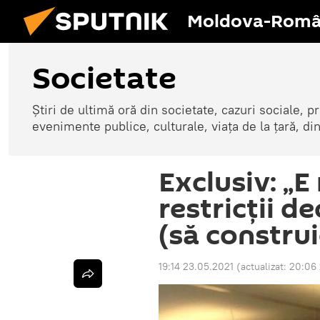
Moldova-Româ
Societate
Știri de ultimă oră din societate, cazuri sociale, pr
evenimente publice, culturale, viața de la țară, d
Exclusiv: „E
restricții de
(să construi
19:14 23.05.2021
(actualizat:
20:06 