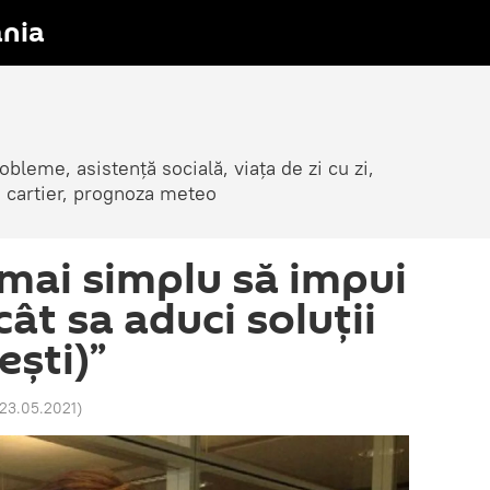
nia
obleme, asistență socială, viața de zi cu zi,
in cartier, prognoza meteo
 mai simplu să impui
cât sa aduci soluții
eşti)”
23.05.2021
)