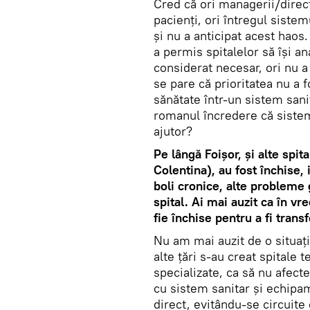
Cred că ori managerii/direct
pacienți, ori întregul sistem
și nu a anticipat acest haos
a permis spitalelor să își an
considerat necesar, ori nu a 
se pare că prioritatea nu a
sănătate într-un sistem sani
romanul încredere că sistemu
ajutor?
Pe lângă Foişor, şi alte spi
Colentina), au fost închise, 
boli cronice, alte probleme g
spital. Ai mai auzit ca în vr
fie închise pentru a fi tran
Nu am mai auzit de o situaț
alte ţări s-au creat spitale 
specializate, ca să nu afecte
cu sistem sanitar și echipam
direct, evitându-se circuite