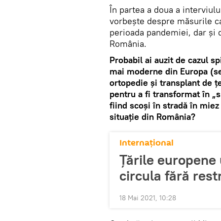
În partea a doua a interviulu
vorbeşte despre măsurile ca
perioada pandemiei, dar şi 
România.
Probabil ai auzit de cazul sp
mai moderne din Europa (se 
ortopedie și transplant de ț
pentru a fi transformat în „sp
fiind scoşi în stradă în mie
situaţie din România?
Internaţional
Țările europene 
circula fără restr
18 Mai 2021, 10:28