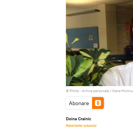
© Photo : Arhiva personala / Oana Picincu
Abonare
Doina Crainic
Materialele autorului