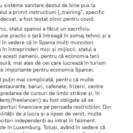
u sisteme sanitare destul de bine pus la
ul a primit instrucțiuni („training”, specific
ecvat, a fost testat zilnic pentru covid.
, statul spaniol a făcut un sacrificiu
e practic o ţară întreagă în șomaj tehnic și a
nd în vedere că în Spania mulți muncitori
în întreprinderi mici și mijlocii, statul a
pe acești oamenii, pentru că economia tarii
sură, mai ales de cei care lucrează în turism
arte importante pentru economia Spaniei.
st puțin mai complicată, pentru că multe
staurante, baruri, cafenele, frizerii, centre
predarea de cursuri de limbi străine și, în
enți/freelanceri) au fost obligate să se
uporturi financiare pe perioada restricțiilor. Din
ilităţii de a lucra și a lipsei de venit, multe
citori independenți au intrat în faliment.
ste în Luxemburg. Totuşi, având în vedere că