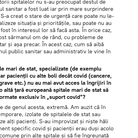
orii spitalelor nu s-au preocupat destul de
ul sanitar a fost luat iar prin mare surprindere
. S-a creat o stare de urgenţă care poate nu le-
alizeze situația și prioritățile, sau poate nu au
fost în interesul lor să facă asta. În orice caz,
 fost sărmanul om de rând, cu probleme de
tar și așa precar. În acest caz, cum să aibă
l public sanitar sau administrativ le vine în
tale mari de stat, specializate (de exemplu
iar pacienţii cu alte boli decât covid (cancere,
rave etc.) nu au mai avut acces la îngrijiri în
eo altă ţară europeană spitale mari de stat să
sformate exclusiv în „suport covid”?
ie de genul acesta, extremă. Am auzit că în
temporare, izolate de spitalele de stat sau
ze alți pacienți. S-au improvizat și niște hăli
ent specific covid și pacienții erau duși acolo
 comune prin alte spitale și să fie îngreunată