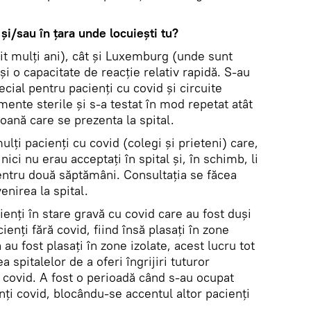
i/sau în ţara unde locuieşti tu?
it mulți ani), cât și Luxemburg (unde sunt
i o capacitate de reacție relativ rapidă. S-au
ecial pentru pacienți cu covid și circuite
mente sterile și s-a testat în mod repetat atât
soană care se prezenta la spital.
lți pacienți cu covid (colegi și prieteni) care,
nici nu erau acceptați în spital și, în schimb, li
entru două săptămâni. Consultația se făcea
enirea la spital.
ienți în stare gravă cu covid care au fost duși
cienți fără covid, fiind însă plasați în zone
 au fost plasați în zone izolate, acest lucru tot
 spitalelor de a oferi îngrijiri tuturor
u covid. A fost o perioadă când s-au ocupat
nți covid, blocându-se accentul altor pacienți