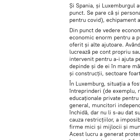
Și Spania, și Luxemburgul a
punct. Se pare că și personal
pentru covid), echipament ad
Din punct de vedere economic
economic enorm pentru a pun
oferit și alte ajutoare. Avâ
lucrează pe cont propriu sau 
intervenit pentru a-i ajuta 
depinde și de ei în mare mă
și construcții, sectoare fo
În Luxemburg, situația a fo
întreprinderi (de exemplu, re
educaționale private pentru 
general, muncitori independ
închidă, dar nu li s-au dat s
cauza restricțiilor, a imposib
firme mici și mijlocii și mun
Acest lucru a generat prote