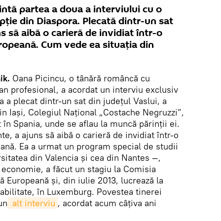
ntă partea a doua a interviului cu o
ţie din Diaspora. Plecată dintr-un sat
s să aibă o carieră de invidiat într-o
uropeană. Cum vede ea situaţia din
ik.
Oana Picincu, o tânără româncă cu
an profesional, a acordat un interviu exclusiv
 a plecat dintr-un sat din judeţul Vaslui, a
din Iași, Colegiul Naţional „Costache Negruzzi”,
t în Spania, unde se aflau la muncă părinţii ei.
te, a ajuns să aibă o carieră de invidiat într-o
eană. Ea a urmat un program special de studii
rsitatea din Valencia și cea din Nantes —,
 economie, a făcut un stagiu la Comisia
 Europeană și, din iulie 2013, lucrează la
bilitate, în Luxemburg. Povestea tinerei
un
 alt interviu
, acordat acum câţiva ani