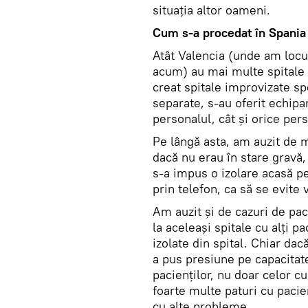
situația altor oameni.
Cum s-a procedat în Spania ş
Atât Valencia (unde am locu
acum) au mai multe spitale ș
creat spitale improvizate sp
separate, s-au oferit echipa
personalul, cât și orice per
Pe lângă asta, am auzit de mu
dacă nu erau în stare gravă, 
s-a impus o izolare acasă p
prin telefon, ca să se evite v
Am auzit și de cazuri de pac
la aceleași spitale cu alți pa
izolate din spital. Chiar dacă
a pus presiune pe capacitatea
pacienților, nu doar celor c
foarte multe paturi cu pacie
cu alte probleme.