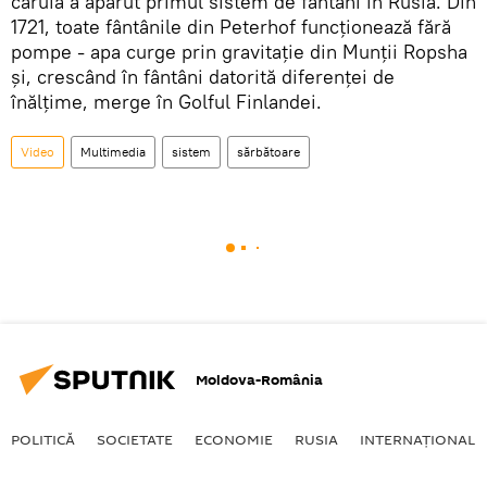
căruia a apărut primul sistem de fântâni în Rusia. Din
1721, toate fântânile din Peterhof funcționează fără
pompe - apa curge prin gravitație din Munții Ropsha
și, crescând în fântâni datorită diferenței de
înălțime, merge în Golful Finlandei.
Video
Multimedia
sistem
sărbătoare
Moldova-România
POLITICĂ
SOCIETATE
ECONOMIE
RUSIA
INTERNAŢIONAL