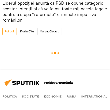
Liderul opoziției anunță că PSD se opune categoric
acestor intenții și că va folosi toate mijloacele legale
pentru a stopa ”reformele” criminale împotriva
românilor.
Politică
Florin Cîţu
Marcel Ciolacu
Moldova-România
POLITICĂ
SOCIETATE
ECONOMIE
RUSIA
INTERNAŢIONAL