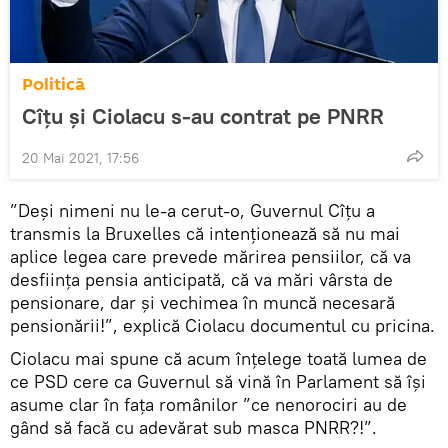
Politică
Cîțu și Ciolacu s-au contrat pe PNRR
20 Mai 2021, 17:56
”Deși nimeni nu le-a cerut-o, Guvernul Cîțu a
transmis la Bruxelles că intenționează să nu mai
aplice legea care prevede mărirea pensiilor, că va
desființa pensia anticipată, că va mări vârsta de
pensionare, dar și vechimea în muncă necesară
pensionării!”, explică Ciolacu documentul cu pricina.
Ciolacu mai spune că acum înțelege toată lumea de
ce PSD cere ca Guvernul să vină în Parlament să își
asume clar în fața românilor ”ce nenorociri au de
gând să facă cu adevărat sub masca PNRR?!”.