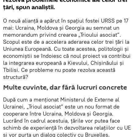
țări, spun analiștii.
O nouă alianță a apărut în spațiul fostei URSS pe 17
mai: Ucraina, Moldova și Georgia au semnat un
memorandum privind crearea „Trioului asociat”.
Scopul este de a accelera aderarea celor trei țări la
Uniunea Europeană. Cu toate acestea, politologii și
economiștii se îndoiesc că noul proiect va contribui
la integrarea europeană a Kievului, Chișinăului și
Tbilisi. Ce probleme nu poate rezolva această
structură?
Multe cuvinte, dar fără lucruri concrete
După cum a menționat Ministerul de Externe al
Ucrainei, „Trioul asociat” este un nou format de
cooperare între Ucraina, Moldova și Georgia.
Lucrând în cadrul acestuia, țările vor putea face
schimb de experiență în dezvoltarea relațiilor cu UE
și vor purta un dialog colectiv cu Bruxelles.