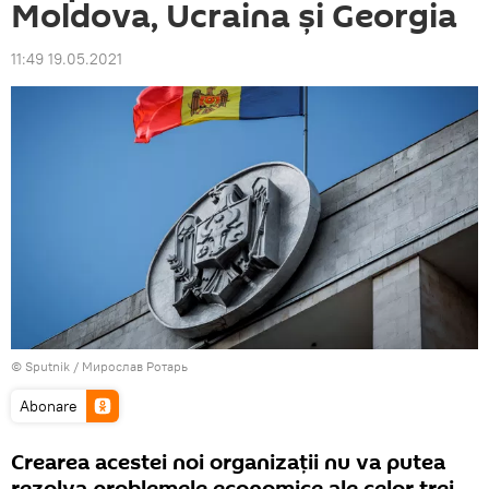
Moldova, Ucraina și Georgia
11:49 19.05.2021
© Sputnik / Мирослав Ротарь
Abonare
Crearea acestei noi organizații nu va putea
rezolva problemele economice ale celor trei