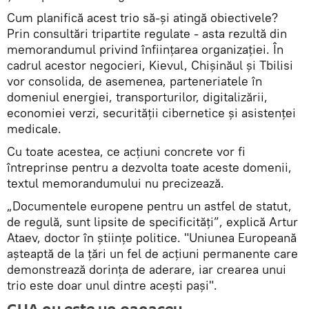
Cum planifică acest trio să-și atingă obiectivele?
Prin consultări tripartite regulate - asta rezultă din
memorandumul privind înființarea organizației. În
cadrul acestor negocieri, Kievul, Chișinăul și Tbilisi
vor consolida, de asemenea, parteneriatele în
domeniul energiei, transporturilor, digitalizării,
economiei verzi, securității cibernetice și asistenței
medicale.
Cu toate acestea, ce acțiuni concrete vor fi
întreprinse pentru a dezvolta toate aceste domenii,
textul memorandumului nu precizează.
„Documentele europene pentru un astfel de statut,
de regulă, sunt lipsite de specificități”, explică Artur
Ataev, doctor în științe politice. "Uniunea Europeană
așteaptă de la țări un fel de acțiuni permanente care
demonstrează dorința de aderare, iar crearea unui
trio este doar unul dintre acești pași".
GUA nu este un panaceu