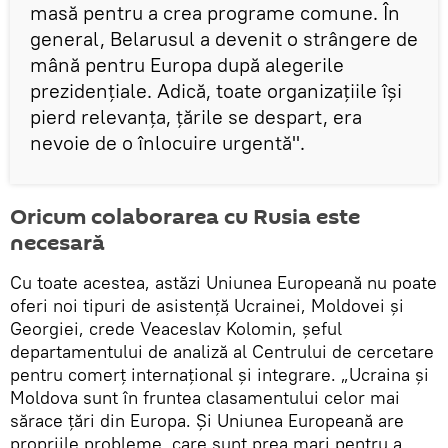
masă pentru a crea programe comune. În
general, Belarusul a devenit o strângere de
mână pentru Europa după alegerile
prezidențiale. Adică, toate organizațiile își
pierd relevanța, țările se despart, era
nevoie de o înlocuire urgentă".
Oricum colaborarea cu Rusia este
necesară
Cu toate acestea, astăzi Uniunea Europeană nu poate
oferi noi tipuri de asistență Ucrainei, Moldovei și
Georgiei, crede Veaceslav Kolomin, șeful
departamentului de analiză al Centrului de cercetare
pentru comerț internațional și integrare. „Ucraina și
Moldova sunt în fruntea clasamentului celor mai
sărace țări din Europa. Și Uniunea Europeană are
propriile probleme, care sunt prea mari pentru a