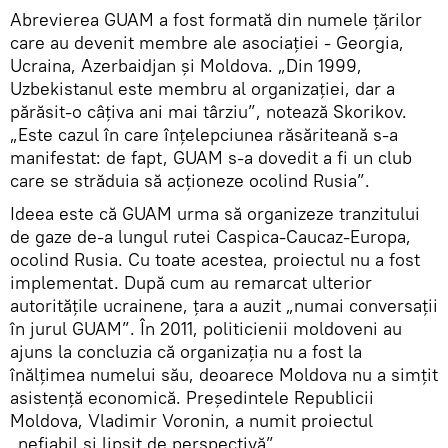
Abrevierea GUAM a fost formată din numele țărilor
care au devenit membre ale asociației - Georgia,
Ucraina, Azerbaidjan și Moldova. „Din 1999,
Uzbekistanul este membru al organizației, dar a
părăsit-o câțiva ani mai târziu”, notează Skorikov.
„Este cazul în care înțelepciunea răsăriteană s-a
manifestat: de fapt, GUAM s-a dovedit a fi un club
care se străduia să acționeze ocolind Rusia”.
Ideea este că GUAM urma să organizeze tranzitului
de gaze de-a lungul rutei Caspica-Caucaz-Europa,
ocolind Rusia. Cu toate acestea, proiectul nu a fost
implementat. După cum au remarcat ulterior
autoritățile ucrainene, țara a auzit „numai conversații
în jurul GUAM”. În 2011, politicienii moldoveni au
ajuns la concluzia că organizația nu a fost la
înălțimea numelui său, deoarece Moldova nu a simțit
asistență economică. Președintele Republicii
Moldova, Vladimir Voronin, a numit proiectul
„nefiabil și lipsit de perspectivă”.