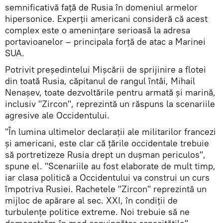
semnificativă față de Rusia în domeniul armelor
hipersonice. Experții americani consideră că acest
complex este o amenințare serioasă la adresa
portavioanelor – principala forță de atac a Marinei
SUA.
Potrivit președintelui Mișcării de sprijinire a flotei
din toată Rusia, căpitanul de rangul întâi, Mihail
Nenașev, toate dezvoltările pentru armată și marină,
inclusiv "Zircon", reprezintă un răspuns la scenariile
agresive ale Occidentului.
"În lumina ultimelor declarații ale militarilor francezi
și americani, este clar că țările occidentale trebuie
să portretizeze Rusia drept un dușman periculos",
spune el. "Scenariile au fost elaborate de mult timp,
iar clasa politică a Occidentului va construi un curs
împotriva Rusiei. Rachetele "Zircon" reprezintă un
mijloc de apărare al sec. XXI, în condiții de
turbulențe politice extreme. Noi trebuie să ne