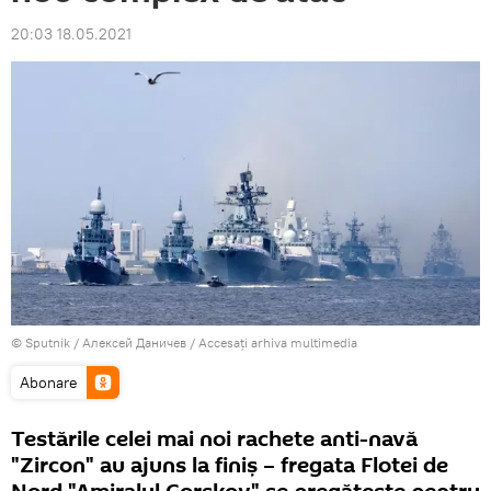
20:03 18.05.2021
© Sputnik / Алексей Даничев
/
Accesați arhiva multimedia
Abonare
Testările celei mai noi rachete anti-navă
"Zircon" au ajuns la finiș – fregata Flotei de