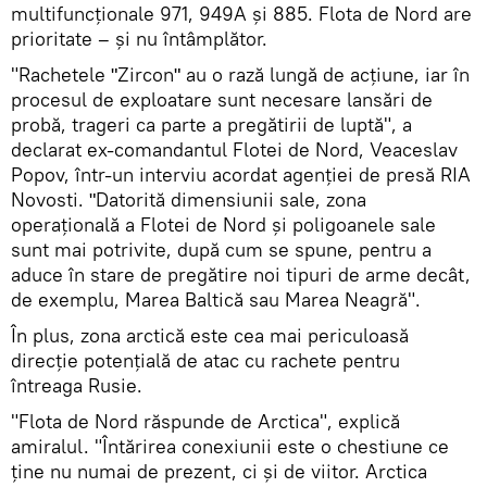
multifuncționale 971, 949A și 885. Flota de Nord are
prioritate – și nu întâmplător.
"Rachetele ʺZirconʺ au o rază lungă de acțiune, iar în
procesul de exploatare sunt necesare lansări de
probă, trageri ca parte a pregătirii de luptă", a
declarat ex-comandantul Flotei de Nord, Veaceslav
Popov, într-un interviu acordat agenției de presă RIA
Novosti. ʺDatorită dimensiunii sale, zona
operațională a Flotei de Nord și poligoanele sale
sunt mai potrivite, după cum se spune, pentru a
aduce în stare de pregătire noi tipuri de arme decât,
de exemplu, Marea Baltică sau Marea Neagră".
În plus, zona arctică este cea mai periculoasă
direcție potențială de atac cu rachete pentru
întreaga Rusie.
"Flota de Nord răspunde de Arctica", explică
amiralul. "Întărirea conexiunii este o chestiune ce
ține nu numai de prezent, ci și de viitor. Arctica