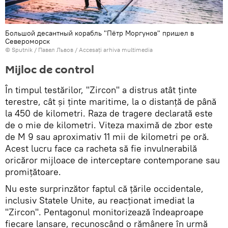
Большой десантный корабль "Пётр Моргунов" пришел в
Североморск
© Sputnik / Павел Львов
/
Accesați arhiva multimedia
Mijloc de control
În timpul testărilor, "Zircon" a distrus atât ținte
terestre, cât și ținte maritime, la o distanță de până
la 450 de kilometri. Raza de tragere declarată este
de o mie de kilometri. Viteza maximă de zbor este
de M 9 sau aproximativ 11 mii de kilometri pe oră.
Acest lucru face ca racheta să fie invulnerabilă
oricăror mijloace de interceptare contemporane sau
promițătoare.
Nu este surprinzător faptul că țările occidentale,
inclusiv Statele Unite, au reacționat imediat la
"Zircon". Pentagonul monitorizează îndeaproape
fiecare lansare, recunoscând o rămânere în urmă