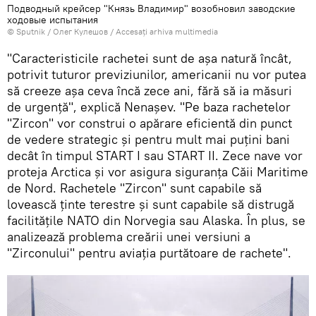
Подводный крейсер "Князь Владимир" возобновил заводские
ходовые испытания
© Sputnik / Олег Кулешов
/
Accesați arhiva multimedia
"Caracteristicile rachetei sunt de așa natură încât,
potrivit tuturor previziunilor, americanii nu vor putea
să creeze așa ceva încă zece ani, fără să ia măsuri
de urgență", explică Nenașev. "Pe baza rachetelor
"Zircon" vor construi o apărare eficientă din punct
de vedere strategic și pentru mult mai puțini bani
decât în ​​timpul START I sau START II. Zece nave vor
proteja Arctica și vor asigura siguranța Căii Maritime
de Nord. Rachetele "Zircon" sunt capabile să
lovească ținte terestre și sunt capabile să distrugă
facilitățile NATO din Norvegia sau Alaska. În plus, se
analizează problema creării unei versiuni a
"Zirconului" pentru aviația purtătoare de rachete".