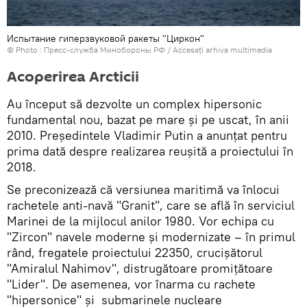
Испытание гиперзвуковой ракеты "Циркон"
© Photo : Пресс-служба Минобороны РФ
/
Accesați arhiva multimedia
Acoperirea Arcticii
Au început să dezvolte un complex hipersonic
fundamental nou, bazat pe mare și pe uscat, în anii
2010. Președintele Vladimir Putin a anunțat pentru
prima dată despre realizarea reușită a proiectului în
2018.
Se preconizează că versiunea maritimă va înlocui
rachetele anti-navă "Granit", care se află în serviciul
Marinei de la mijlocul anilor 1980. Vor echipa cu
"Zircon" navele moderne și modernizate – în primul
rând, fregatele proiectului 22350, crucișătorul
"Amiralul Nahimov", distrugătoare promițătoare
"Lider". De asemenea, vor înarma cu rachete
"hipersonice" și submarinele nucleare