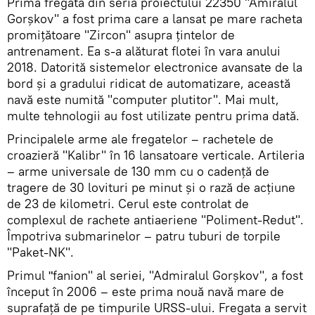
Prima fregată din seria proiectului 22350 "Amiralul
Gorșkov" a fost prima care a lansat pe mare racheta
promițătoare "Zircon" asupra țintelor de
antrenament. Ea s-a alăturat flotei în vara anului
2018. Datorită sistemelor electronice avansate de la
bord și a gradului ridicat de automatizare, această
navă este numită "computer plutitor". Mai mult,
multe tehnologii au fost utilizate pentru prima dată.
Principalele arme ale fregatelor – rachetele de
croazieră "Kalibr" în 16 lansatoare verticale. Artileria
– arme universale de 130 mm cu o cadență de
tragere de 30 lovituri pe minut și o rază de acțiune
de 23 de kilometri. Cerul este controlat de
complexul de rachete antiaeriene "Poliment-Redut".
Împotriva submarinelor – patru tuburi de torpile
"Paket-NK".
Primul ʺfanion" al seriei, "Admiralul Gorșkov", a fost
început în 2006 – este prima nouă navă mare de
suprafață de pe timpurile URSS-ului. Fregata a servit