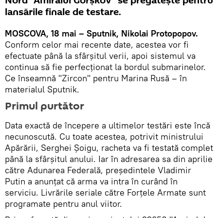
Nord "Amiralul Gorșkov" se pregătește pentru
lansările finale de testare.
MOSCOVA, 18 mai – Sputnik, Nikolai Protopopov.
Conform celor mai recente date, acestea vor fi
efectuate până la sfârșitul verii, apoi sistemul va
continua să fie perfecționat la bordul submarinelor.
Ce înseamnă "Zircon" pentru Marina Rusă – în
materialul Sputnik.
Primul purtător
Data exactă de începere a ultimelor testări este încă
necunoscută. Cu toate acestea, potrivit ministrului
Apărării, Serghei Șoigu, racheta va fi testată complet
până la sfârșitul anului. Iar în adresarea sa din aprilie
către Adunarea Federală, președintele Vladimir
Putin a anunțat că arma va intra în curând în
serviciu. Livrările seriale către Forțele Armate sunt
programate pentru anul viitor.