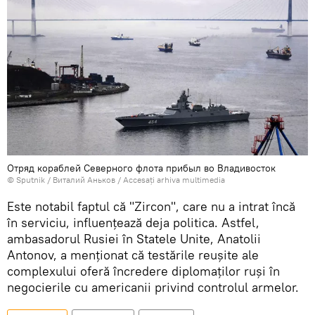
Отряд кораблей Северного флота прибыл во Владивосток
© Sputnik / Виталий Аньков
/
Accesați arhiva multimedia
Este notabil faptul că "Zircon", care nu a intrat încă
în serviciu, influențează deja politica. Astfel,
ambasadorul Rusiei în Statele Unite, Anatolii
Antonov, a menționat că testările reușite ale
complexului oferă încredere diplomaților ruși în
negocierile cu americanii privind controlul armelor.