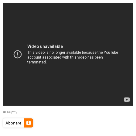
©
Ruptly
Abonare