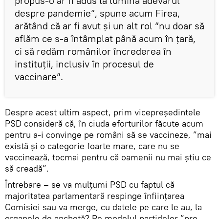
propus-o ar fi adus la lumină adevărul
despre pandemie”, spune acum Firea,
arătând că ar fi avut și un alt rol ”nu doar să
aflăm ce s-a întâmplat până acum în țară,
ci să redăm românilor încrederea în
instituții, inclusiv în procesul de
vaccinare”.
Despre acest ultim aspect, prim vicepreședintele
PSD consideră că, în ciuda eforturilor făcute acum
pentru a-i convinge pe români să se vaccineze, ”mai
există și o categorie foarte mare, care nu se
vaccinează, tocmai pentru că oamenii nu mai știu ce
să creadă”.
Întrebare – se va mulțumi PSD cu faptul că
majoritatea parlamentară respinge înființarea
Comisiei sau va merge, cu datele pe care le au, la
organele de anchetă? Pe modelul partidelor ”pro-