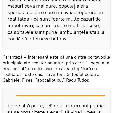
măsuri ceva mai dure, populația era
speriată cu cifre care nu aveau legătură cu
realitatea - că sunt foarte multe cazuri de
îmbolnăviri, că sunt foarte multe decese,
că spitalele sunt pline, ambulanțele stau la
coadă să interneze bolnavi”.
Paranteză – interesant este că una dintre portavocile
principale ale acestor anunțuri prin care ” ”populația
era speriată cu cifre care nu aveau legătură cu
realitatea” este chiar la Antena 3, fostul coleg al
Gabrielei Firea, ”apocalipticul” Radu Tudor.
Pe de altă parte, ”când era interesul politic
să se organizeze alegeri, să vină lumea la