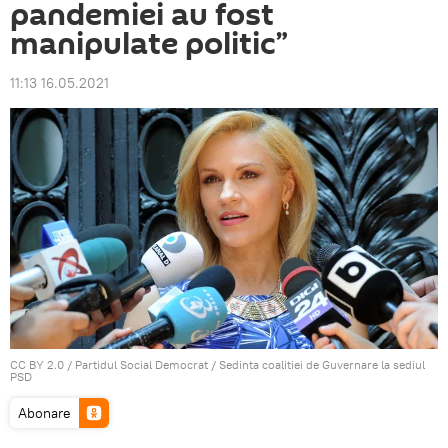
pandemiei au fost
manipulate politic”
11:13 16.05.2021
CC BY 2.0
/
Partidul Social Democrat
/
Sedinta coalitiei de Guvernare la sediul
PSD
Abonare