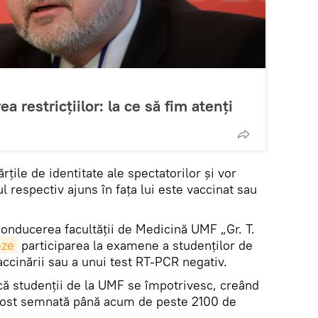
ea restricțiilor: la ce să fim atenți
ărțile de identitate ale spectatorilor și vor
 respectiv ajuns în fața lui este vaccinat sau
 conducerea facultăţii de Medicină UMF „Gr. T.
eze
participarea la examene a studenţilor de
ccinării sau a unui test RT-PCR negativ.
acă studenţii de la UMF se împotrivesc, creând
 fost semnată până acum de peste 2100 de