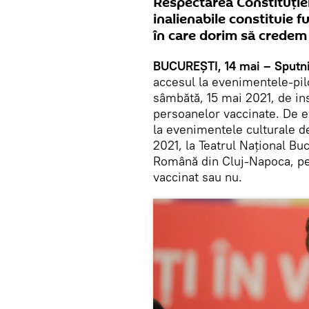
Respectarea Constituţiei 
inalienabile constituie 
în care dorim să credem 
BUCUREŞTI, 14 mai – Sputn
accesul la evenimentele-pilot
sâmbătă, 15 mai 2021, de ins
persoanelor vaccinate. De e
la evenimentele culturale de
2021, la Teatrul Național Bu
Română din Cluj-Napoca, pe 1
vaccinat sau nu.