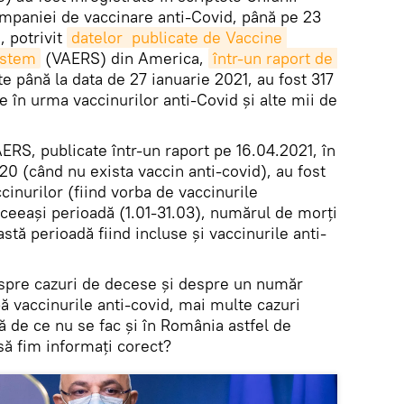
mpaniei de vaccinare anti-Covid, până pe 23
 potrivit
datelor  publicate de Vaccine 
ystem
(VAERS) din America,
într-un raport de 
te până la data de 27 ianuarie 2021, au fost 317
e în urma vaccinurilor anti-Covid și alte mii de
AERS, publicate într-un raport pe 16.04.2021, în
0 (când nu exista vaccin anti-covid), au fost
inurilor (fiind vorba de vaccinurile
aceeaşi perioadă (1.01-31.03), numărul de morţi
stă perioadă fiind incluse şi vaccinurile anti-
espre cazuri de decese şi despre un număr
 vaccinurile anti-covid, mai multe cazuri
să de ce nu se fac şi în România astfel de
ă fim informaţi corect?