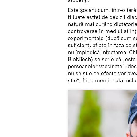
Este şocant cum, într-o ţar
fi luate astfel de decizii dis
natură mai curând dictatoria
controverse în mediul ştiinţi
experimentale (după cum se 
suficient, aflate în faza de 
nu împiedică infectarea. Chi
BioNTech) se scrie că „este 
persoanelor vaccinate”, dec
nu se ştie ce efecte vor ave
ştie”, fiind menţionată inclu