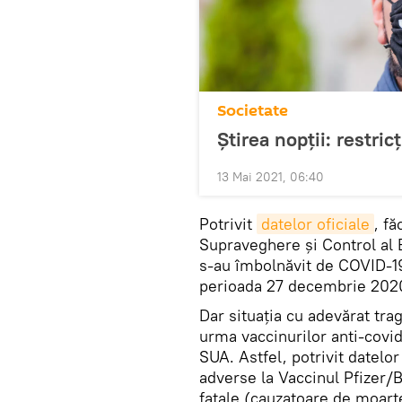
Societate
Știrea nopții: restric
13 Mai 2021, 06:40
Potrivit
datelor oficiale
, f
Supraveghere și Control al 
s-au îmbolnăvit de COVID-19
perioada 27 decembrie 2020
Dar situaţia cu adevărat tra
urma vaccinurilor anti-covi
SUA. Astfel, potrivit datelor
adverse la Vaccinul Pfizer/B
fatale (cauzatoare de moarte