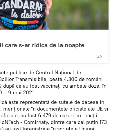
ții care s-ar ridica de la noapte
ăcute publice de Centrul Național de
Bolilor Transmisibile, peste 4.300 de români
 după ce au fost vaccinați cu ambele doze, în
 – 9 mai 2021.
gică este reprezentată de sutele de decese în
d, menţionate în documentele oficiale ale UE şi
 oficiale, au fost 6.479 de cazuri cu reacţii
ioNTech - Comirnaty, dintre care cel puţin 173
) au fost înregistrate în scriptele Uniunii