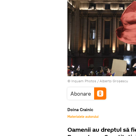
© Inquam Photos / Alberto Groşescu
Abonare
Doina Crainic
Materialele autorului
Oamenii au dreptul să fie