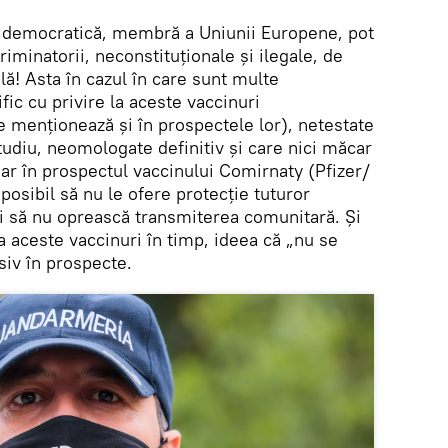
ă democratică, membră a Uniunii Europene, pot
criminatorii, neconstituţionale şi ilegale, de
lă! Asta în cazul în care sunt multe
fic cu privire la aceste vaccinuri
menţionează şi în prospectele lor), netestate
studiu, neomologate definitiv şi care nici măcar
ar în prospectul vaccinului Comirnaty (Pfizer/
posibil să nu le ofere protecție tuturor
i să nu oprească transmiterea comunitară. Şi
a aceste vaccinuri în timp, ideea că „nu se
siv în prospecte.