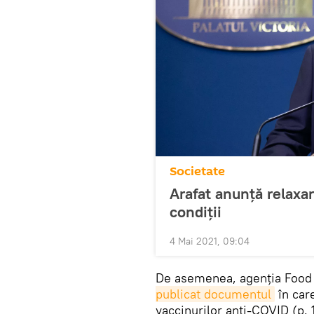
Societate
Arafat anunță relaxar
condiții
4 Mai 2021, 09:04
De asemenea, agenţia Food 
publicat documentul
în car
vaccinurilor anti-COVID (p. 