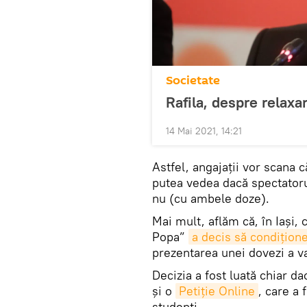
Societate
Rafila, despre relaxar
14 Mai 2021, 14:21
Astfel, angajaţii vor scana c
putea vedea dacă spectatorul
nu (cu ambele doze).
Mai mult, aflăm că, în Iaşi,
Popa”
a decis să condiţion
prezentarea unei dovezi a va
Decizia a fost luată chiar d
şi o
Petiție Online
, care a
studenți.