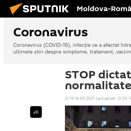
Moldova-Româ
Coronavirus
Coronavirus (COVID-19), infecție ce a afectat înt
ultimele știri despre simptome, tratament, vaccin
STOP dictat
normalitate”
21:19 14.05.2021
(actualizat:
21:20 