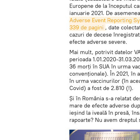
Europene de la începutul ca
ianuarie 2021. De asemenea,
Adverse Event Reporting S
339 de pagini
, date colecta
cazuri de decese înregistrat
efecte adverse severe.
Mai mult, potrivit datelor V
perioada 1.01.2020-31.03.202
36 morţi în SUA în urma vacc
convenţionale). În 2021, în 
în urma vaccinurilor (în acea
Covid) a fost de 2.810 (!).
Şi în România s-a relatat d
mare de efecte adverse după
ieşind la iveală în presă, în
rapoarte? Nu avem dreptul s