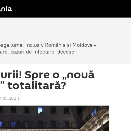
nia
reaga lume, inclusiv România și Moldova -
are, cazuri de infectare, decese
urii! Spre o „nouă
 totalitară?
14.05.2021
)