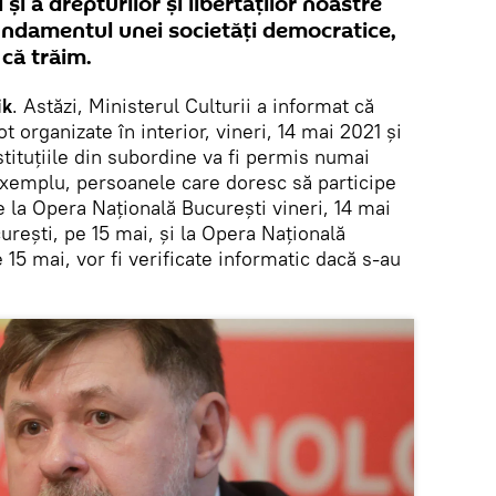
şi a drepturilor şi libertăţilor noastre
fundamentul unei societăţi democratice,
că trăim.
ik
. Astăzi, Ministerul Culturii a informat că
 organizate în interior, vineri, 14 mai 2021 și
tituțiile din subordine va fi permis numai
xemplu, persoanele care doresc să participe
 la Opera Națională București vineri, 14 mai
curești, pe 15 mai, și la Opera Națională
5 mai, vor fi verificate informatic dacă s-au