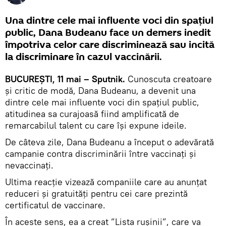
Una dintre cele mai influente voci din spațiul
public, Dana Budeanu face un demers inedit
împotriva celor care discriminează sau incită
la discriminare în cazul vaccinării.
BUCUREȘTI, 11 mai – Sputnik.
Cunoscuta creatoare
și critic de modă, Dana Budeanu, a devenit una
dintre cele mai influente voci din spațiul public,
atitudinea sa curajoasă fiind amplificată de
remarcabilul talent cu care își expune ideile.
De câteva zile, Dana Budeanu a început o adevărată
campanie contra discriminării între vaccinați și
nevaccinați.
Ultima reacție vizează companiile care au anunțat
reduceri și gratuități pentru cei care prezintă
certificatul de vaccinare.
În aceste sens, ea a creat ”Lista rușinii”, care va