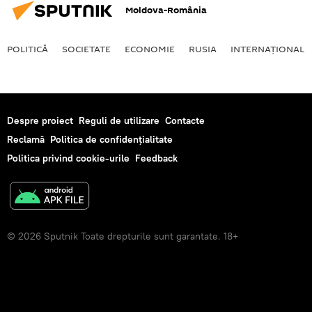
Moldova-România
POLITICĂ
SOCIETATE
ECONOMIE
RUSIA
INTERNAŢIONAL
Despre proiect
Reguli de utilizare
Contacte
Reclamă
Politica de confidențialitate
Politica privind cookie-urile
Feedback
© 2026 Sputnik Toate drepturile sunt garantate. 18+