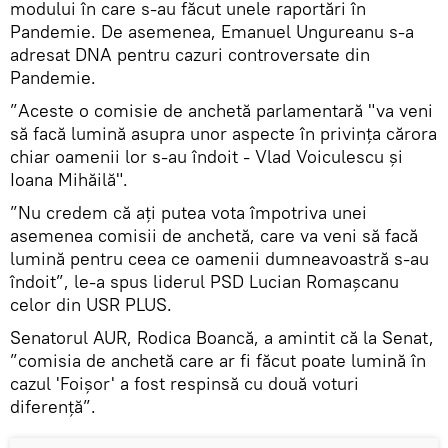
modului în care s-au făcut unele raportări în
Pandemie. De asemenea, Emanuel Ungureanu s-a
adresat DNA pentru cazuri controversate din
Pandemie.
”Aceste o comisie de anchetă parlamentară "va veni
să facă lumină asupra unor aspecte în privinţa cărora
chiar oamenii lor s-au îndoit - Vlad Voiculescu şi
Ioana Mihăilă".
”Nu credem că aţi putea vota împotriva unei
asemenea comisii de anchetă, care va veni să facă
lumină pentru ceea ce oamenii dumneavoastră s-au
îndoit”, le-a spus liderul PSD Lucian Romaşcanu
celor din USR PLUS.
Senatorul AUR, Rodica Boancă, a amintit că la Senat,
”comisia de anchetă care ar fi făcut poate lumină în
cazul 'Foişor' a fost respinsă cu două voturi
diferenţă”.