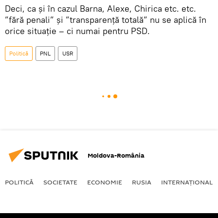
Deci, ca și în cazul Barna, Alexe, Chirica etc. etc.
”fără penali” și ”transparență totală” nu se aplică în
orice situație – ci numai pentru PSD.
Politică
PNL
USR
Moldova-România
POLITICĂ
SOCIETATE
ECONOMIE
RUSIA
INTERNAŢIONAL