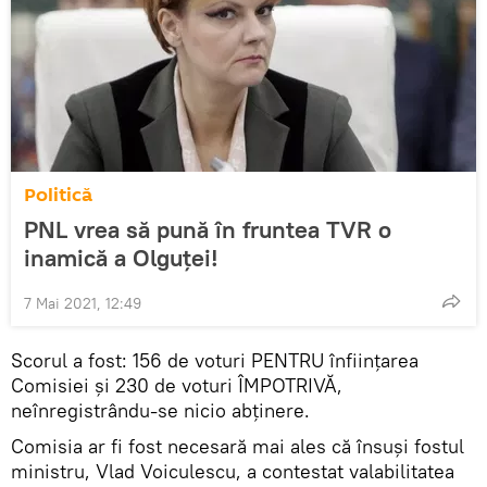
Politică
PNL vrea să pună în fruntea TVR o
inamică a Olguței!
7 Mai 2021, 12:49
Scorul a fost: 156 de voturi PENTRU înființarea
Comisiei și 230 de voturi ÎMPOTRIVĂ,
neînregistrându-se nicio abținere.
Comisia ar fi fost necesară mai ales că însuși fostul
ministru, Vlad Voiculescu, a contestat valabilitatea