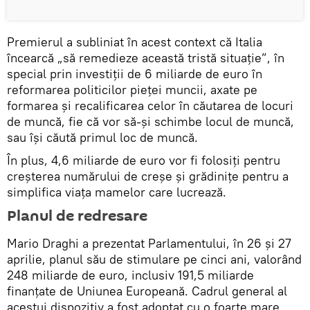
Premierul a subliniat în acest context că Italia
încearcă „să remedieze această tristă situație”, în
special prin investiții de 6 miliarde de euro în
reformarea politicilor pieței muncii, axate pe
formarea și recalificarea celor în căutarea de locuri
de muncă, fie că vor să-şi schimbe locul de muncă,
sau îşi căută primul loc de muncă.
În plus, 4,6 miliarde de euro vor fi folosiți pentru
creșterea numărului de creșe și grădinițe pentru a
simplifica viața mamelor care lucrează.
Planul de redresare
Mario Draghi a prezentat Parlamentului, în 26 și 27
aprilie, planul său de stimulare pe cinci ani, valorând
248 miliarde de euro, inclusiv 191,5 miliarde
finanțate de Uniunea Europeană. Cadrul general al
acestui dispozitiv a fost adoptat cu o foarte mare