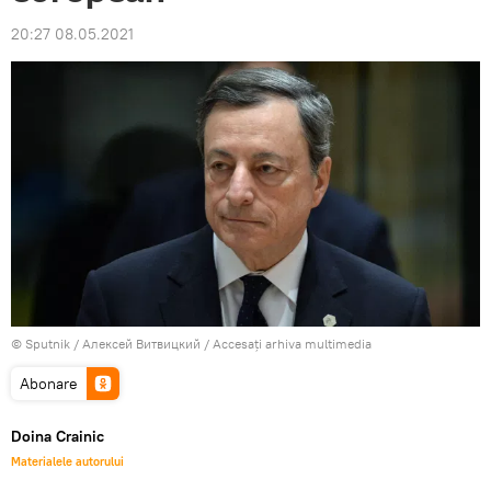
20:27 08.05.2021
© Sputnik / Алексей Витвицкий
/
Accesați arhiva multimedia
Abonare
Doina Crainic
Materialele autorului