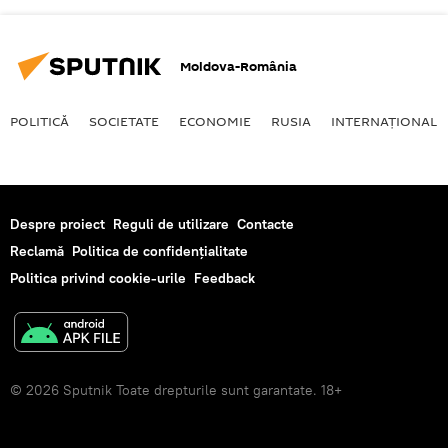
Moldova-România
POLITICĂ
SOCIETATE
ECONOMIE
RUSIA
INTERNAŢIONAL
Despre proiect
Reguli de utilizare
Contacte
Reclamă
Politica de confidențialitate
Politica privind cookie-urile
Feedback
© 2026 Sputnik Toate drepturile sunt garantate. 18+