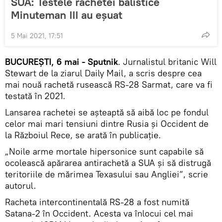
SUA: Testele rachetei balistice
Minuteman III au eșuat
5 Mai 2021, 17:51
BUCUREȘTI, 6 mai - Sputnik
. Jurnalistul britanic Will
Stewart de la ziarul Daily Mail, a scris despre cea
mai nouă rachetă rusească RS-28 Sarmat, care va fi
testată în 2021.
Lansarea rachetei se așteaptă să aibă loc pe fondul
celor mai mari tensiuni dintre Rusia și Occident de
la Războiul Rece, se arată în publicație.
„Noile arme mortale hipersonice sunt capabile să
ocolească apărarea antirachetă a SUA și să distrugă
teritoriile de mărimea Texasului sau Angliei”, scrie
autorul.
Racheta intercontinentală RS-28 a fost numită
Satana-2 în Occident. Acesta va înlocui cel mai