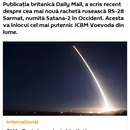
Publicația britanică Daily Mail, a scris recent
despre cea mai nouă rachetă rusească RS-28
Sarmat, numită Satana-2 în Occident. Acesta
va înlocui cel mai puternic ICBM Voevoda din
lume.
Internaţional