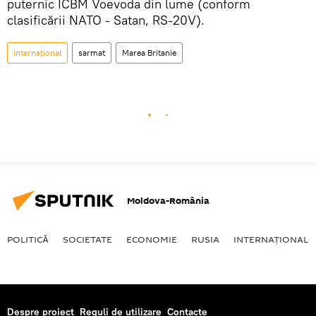
puternic ICBM Voevoda din lume (conform
clasificării NATO - Satan, RS-20V).
Internaţional
sarmat
Marea Britanie
Moldova-România
POLITICĂ
SOCIETATE
ECONOMIE
RUSIA
INTERNAŢIONAL
Despre proiect
Reguli de utilizare
Contacte