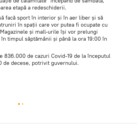
ituație de calamitate” începând de sâmbătă,
area etapă a redeschiderii.
 facă sport în interior și în aer liber și să
întruniri în spaţii care vor putea fi ocupate cu
Magazinele și mall-urile își vor prelungi
în timpul săptămânii și până la ora 19:00 în
te 836.000 de cazuri Covid-19 de la începutul
 de decese, potrivit guvernului.