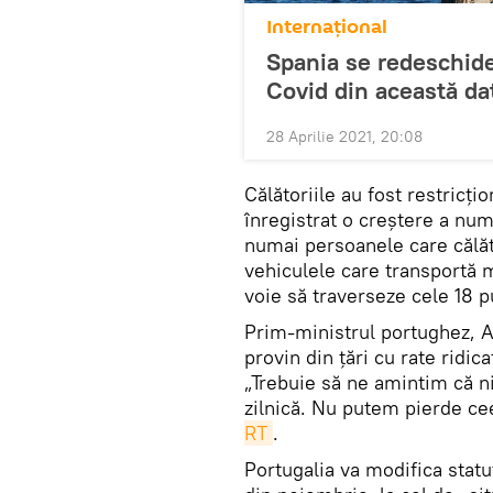
Internaţional
Spania se redeschide 
Covid din această da
28 Aprilie 2021, 20:08
Călătoriile au fost restricți
înregistrat o creștere a num
numai persoanele care călăt
vehiculele care transportă m
voie să traverseze cele 18 p
Prim-ministrul portughez, A
provin din țări cu rate ridic
„Trebuie să ne amintim că ni
zilnică. Nu putem pierde cee
RT
.
Portugalia va modifica statu