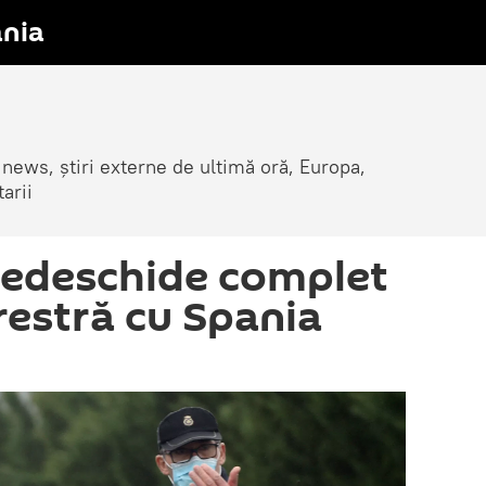
nia
 news, știri externe de ultimă oră, Europa,
arii
redeschide complet
restră cu Spania