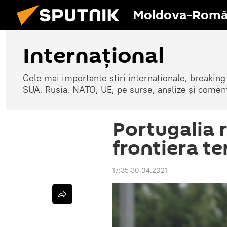
Moldova-Româ
Internaţional
Cele mai importante știri internaționale, breaking
SUA, Rusia, NATO, UE, pe surse, analize și coment
Portugalia 
frontiera te
17:35 30.04.2021