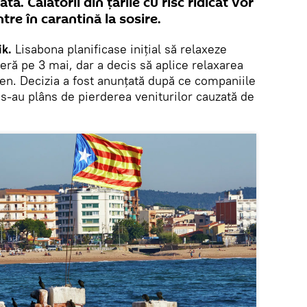
ă. Călătorii din țările cu risc ridicat vor
ntre în carantină la sosire.
k.
Lisabona planificase inițial să relaxeze
ieră pe 3 mai, dar a decis să aplice relaxarea
men. Decizia a fost anunțată după ce companiile
i s-au plâns de pierderea veniturilor cauzată de