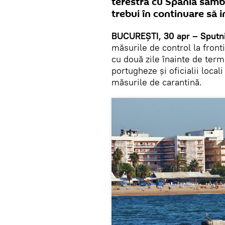
terestră cu Spania sâmbăt
trebui în continuare să i
BUCUREŞTI, 30 apr – Sputni
măsurile de control la front
cu două zile înainte de ter
portugheze și oficialii local
măsurile de carantină.