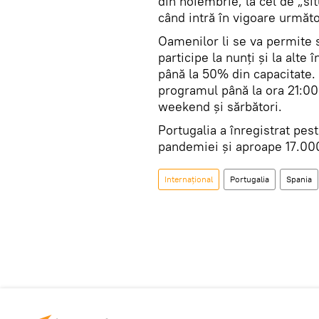
din noiembrie, la cel de „s
când intră în vigoare următo
Oamenilor li se va permite să
participe la nunți și la alte 
până la 50% din capacitate. 
programul până la ora 21:00 
weekend și sărbători.
Portugalia a înregistrat pes
pandemiei și aproape 17.000
Internaţional
Portugalia
Spania