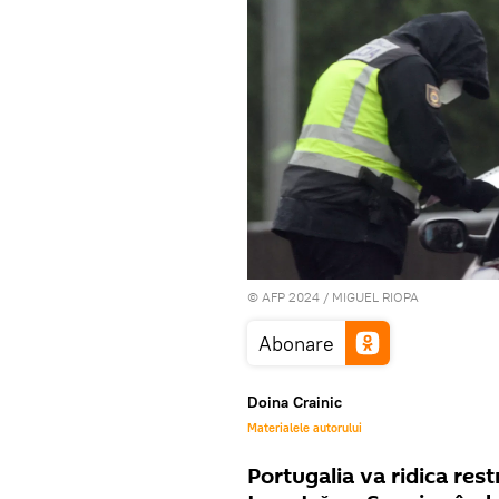
© AFP 2024 / MIGUEL RIOPA
Abonare
Doina Crainic
Materialele autorului
Portugalia va ridica restr