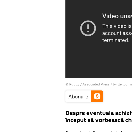
©
Ruptly
/ Associated Press / twitter.com
Abonare
Despre eventuala achiziț
început să vorbească chi