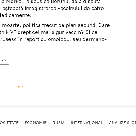
a Merkel, a spus că Berlinul deja discută
 așteaptă înregistrarea vaccinului de către
Medicamente.
i moarte, politica trecut pe plan secund. Care
tnik V" drept cel mai sigur vaccin? Și ce
 rusesc în raport cu omologul său germano-
ik V
OCIETATE
ECONOMIE
RUSIA
INTERNAŢIONAL
ANALIZE ȘI OP