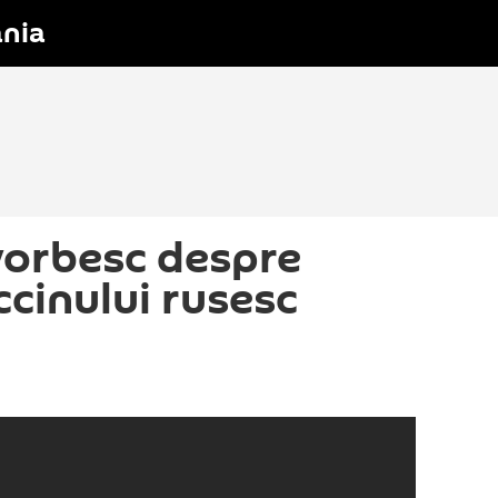
nia
 vorbesc despre
ccinului rusesc