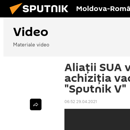
Moldova-Româ
Video
Materiale video
Aliații SUA
achiziția va
"Sputnik V"
06:52 29.04.2021