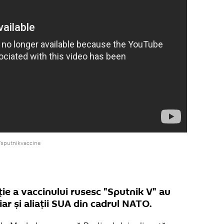
/sputnikvaccine
ie a vaccinului rusesc "Sputnik V" au
ar și aliații SUA din cadrul NATO.