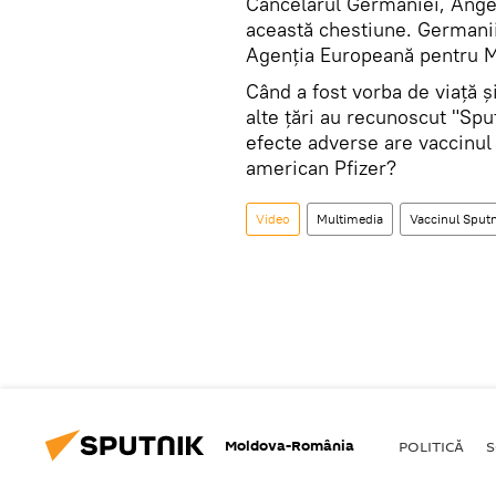
Cancelarul Germaniei, Angel
această chestiune. Germanii
Agenția Europeană pentru 
Când a fost vorba de viață ș
alte țări au recunoscut "Spu
efecte adverse are vaccinul
american Pfizer?
Video
Multimedia
Vaccinul Sputn
Moldova-România
POLITICĂ
S