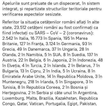
Apelurile sunt preluate de un dispecerat, în sistem
integrat, și repartizate structurilor teritoriale pentru
verificarea aspectelor sesizate.
Referitor la situația cetățenilor români aflați în alte
state, 23.512 cetățeni români au fost confirmați ca
fiind infectați cu SARS – CoV – 2 (coronavirus):
2.542 în Italia, 16.773 în Spania, 195 în Marea
Britanie, 127 în Franța, 3.124 în Germania, 93 în
Grecia, 49 în Danemarca, 37 în Ungaria, 28 în
Olanda, 2 în Namibia, 5 în SUA, 8 în Suedia, 137 în
Austria, 22 în Belgia, 6 în Japonia, 2 în Indonezia, 48
în Elveția, 4 în Turcia, 2 în Islanda, 2 în Belarus, 7 în
Bulgaria, 13 în Cipru, 2 în India, 5 în Ucraina, 8 în
Emiratele Arabe Unite, 14 în Republica Moldova, 3 în
Muntenegru, 218 în Irlanda, 5 în Singapore, 3 în
Tunisia, 8 în Republica Coreea, 2 în Bosnia și
Herțegovina, 2 în Serbia și câte unul în Argentina,
Luxemburg, Malta, Brazilia, Kazakhstan, Republica
Congo, Qatar, Vatican, Portugalia, Egipt, Pakistan,