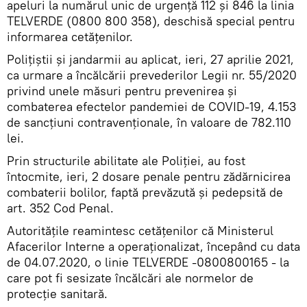
apeluri la numărul unic de urgență 112 și 846 la linia
TELVERDE (0800 800 358), deschisă special pentru
informarea cetățenilor.
Polițiștii și jandarmii au aplicat, ieri, 27 aprilie 2021,
ca urmare a încălcării prevederilor Legii nr. 55/2020
privind unele măsuri pentru prevenirea și
combaterea efectelor pandemiei de COVID-19, 4.153
de sancţiuni contravenţionale, în valoare de 782.110
lei.
Prin structurile abilitate ale Poliției, au fost
întocmite, ieri, 2 dosare penale pentru zădărnicirea
combaterii bolilor, faptă prevăzută și pedepsită de
art. 352 Cod Penal.
Autoritățile reamintesc cetățenilor că Ministerul
Afacerilor Interne a operaționalizat, începând cu data
de 04.07.2020, o linie TELVERDE -0800800165 - la
care pot fi sesizate încălcări ale normelor de
protecție sanitară.