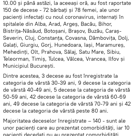
10.00 și până astăzi, la aceeași oră, au fost raportate
150 de decese - 72 bărbați și 78 femei, ale unor
pacienți infectați cu noul coronavirus, internați în
spitalele din Alba, Arad, Argeș, Bacău, Bihor,
Bistrița-Năsăud, Botoșani, Brașov, Buzău, Caraș-
Severin, Cluj, Constanța, Covasna, Dâmbovița, Dolj,
Galați, Giurgiu, Gorj, Hunedoara, Iași, Maramureș,
Mehedinți, Olt, Prahova, Sălaj, Satu Mare, Sibiu,
Teleorman, Timiș, Tulcea, Vâlcea, Vrancea, Ilfov și
Municipiul București.
Dintre acestea, 3 decese au fost înregistrate la
categoria de vârstă 30-39 ani, 9 decese la categoria
de vârstă 40-49 ani, 5 decese la categoria de vârstă
50-59 ani, 42 decese la categoria de vârstă 60-69
ani, 49 decese la categoria de vârstă 70-79 ani și 42
decese la categoria de vârstă peste 80 ani.
Majoritatea deceselor înregistrate – 140 - sunt ale
unor pacienți care au prezentat comorbidități, iar 10
pacienți decedați nu au prezentat comorbidități.