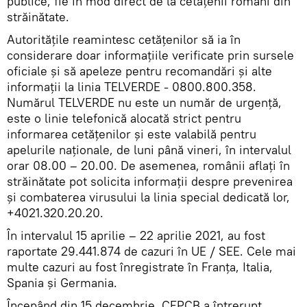
publice, fie în mod direct de la cetățenii români din
străinătate.
Autoritățile reamintesc cetățenilor să ia în
considerare doar informațiile verificate prin sursele
oficiale și să apeleze pentru recomandări și alte
informații la linia TELVERDE - 0800.800.358.
Numărul TELVERDE nu este un număr de urgență,
este o linie telefonică alocată strict pentru
informarea cetățenilor și este valabilă pentru
apelurile naționale, de luni până vineri, în intervalul
orar 08.00 – 20.00. De asemenea, românii aflați în
străinătate pot solicita informații despre prevenirea
și combaterea virusului la linia special dedicată lor,
+4021.320.20.20.
În intervalul 15 aprilie – 22 aprilie 2021, au fost
raportate 29.441.874 de cazuri în UE / SEE. Cele mai
multe cazuri au fost înregistrate în Franţa, Italia,
Spania și Germania.
Începând din 15 decembrie, CEPCB a întrerupt