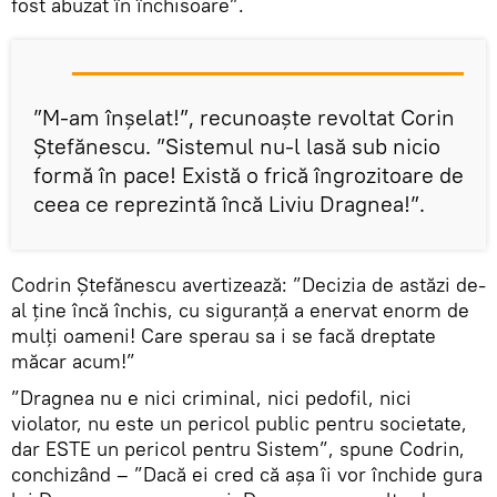
fost abuzat în închisoare”.
”M-am înșelat!”, recunoaște revoltat Corin
Ștefănescu. ”Sistemul nu-l lasă sub nicio
formă în pace! Există o frică îngrozitoare de
ceea ce reprezintă încă Liviu Dragnea!”.
Codrin Ștefănescu avertizează: ”Decizia de astăzi de-
al ține încă închis, cu siguranță a enervat enorm de
mulți oameni! Care sperau sa i se facă dreptate
măcar acum!”
”Dragnea nu e nici criminal, nici pedofil, nici
violator, nu este un pericol public pentru societate,
dar ESTE un pericol pentru Sistem”, spune Codrin,
conchizând – ”Dacă ei cred că așa îi vor închide gura