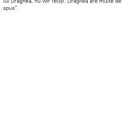
lui Dragnea, nu vor reuși. Dragnea are multe de
spus”.