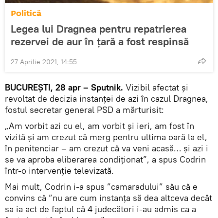
Politică
Legea lui Dragnea pentru repatrierea
rezervei de aur în ţară a fost respinsă
27 Aprilie 2021, 14:55
BUCUREȘTI, 28 apr – Sputnik.
Vizibil afectat și
revoltat de decizia instanței de azi în cazul Dragnea,
fostul secretar general PSD a mărturisit:
„Am vorbit azi cu el, am vorbit și ieri, am fost în
vizită și am crezut că merg pentru ultima oară la el,
în penitenciar – am crezut că va veni acasă… și azi i
se va aproba eliberarea condiționat”, a spus Codrin
într-o intervenție televizată.
Mai mult, Codrin i-a spus ”camaradului” său că e
convins că ”nu are cum instanța să dea altceva decât
sa ia act de faptul că 4 judecători i-au admis ca a