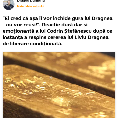
Dragoș Dumitriu
Materialele autorului
”Ei cred că așa îi vor închide gura lui Dragnea
- nu vor reuși!”. Reacție dură dar și
emoționantă a lui Codrin Ștefănescu după ce
instanța a respins cererea lui Liviu Dragnea
de liberare condiționată.