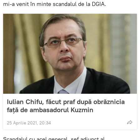
mi-a venit în minte scandalul de la DGIA.
Iulian Chifu, făcut praf după obrăznicia
față de ambasadorul Kuzmin
25 Aprilie 2021, 20:34
Scandalul cu acel general, șef adjunct al