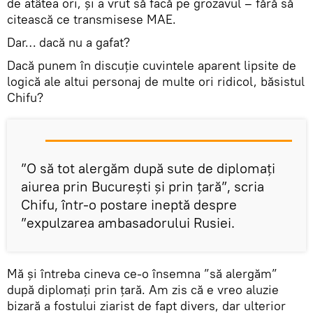
de atâtea ori, și a vrut să facă pe grozavul – fără să
citească ce transmisese MAE.
Dar… dacă nu a gafat?
Dacă punem în discuție cuvintele aparent lipsite de
logică ale altui personaj de multe ori ridicol, băsistul
Chifu?
”O să tot alergăm după sute de diplomați
aiurea prin București și prin țară”, scria
Chifu, într-o postare ineptă despre
”expulzarea ambasadorului Rusiei.
Mă și întreba cineva ce-o însemna ”să alergăm”
după diplomați prin țară. Am zis că e vreo aluzie
bizară a fostului ziarist de fapt divers, dar ulterior