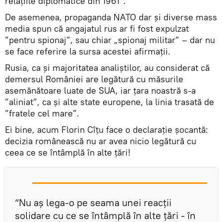
relaţiile diplomatice din 1961”.
De asemenea, propaganda NATO dar și diverse mass
media spun că angajatul rus ar fi fost expulzat
”pentru spionaj”, sau chiar „spionaj militar” – dar nu
se face referire la sursa acestei afirmații.
Rusia, ca și majoritatea analiștilor, au considerat că
demersul României are legătură cu măsurile
asemănătoare luate de SUA, iar țara noastră s-a
”aliniat”, ca și alte state europene, la linia trasată de
”fratele cel mare”.
Ei bine, acum Florin Cîțu face o declarație șocantă:
decizia românească nu ar avea nicio legătură cu
ceea ce se întâmplă în alte ţări!
“Nu aş lega-o pe seama unei reacţii
solidare cu ce se întâmplă în alte ţări - în