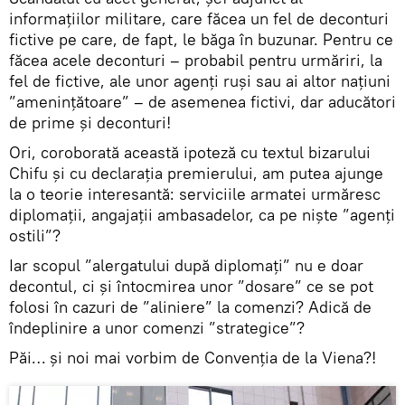
informațiilor militare, care făcea un fel de deconturi
fictive pe care, de fapt, le băga în buzunar. Pentru ce
făcea acele deconturi – probabil pentru urmăriri, la
fel de fictive, ale unor agenți ruși sau ai altor națiuni
”amenințătoare” – de asemenea fictivi, dar aducători
de prime și deconturi!
Ori, coroborată această ipoteză cu textul bizarului
Chifu și cu declarația premierului, am putea ajunge
la o teorie interesantă: serviciile armatei urmăresc
diplomații, angajații ambasadelor, ca pe niște ”agenți
ostili”?
Iar scopul ”alergatului după diplomați” nu e doar
decontul, ci și întocmirea unor ”dosare” ce se pot
folosi în cazuri de ”aliniere” la comenzi? Adică de
îndeplinire a unor comenzi ”strategice”?
Păi… și noi mai vorbim de Convenția de la Viena?!