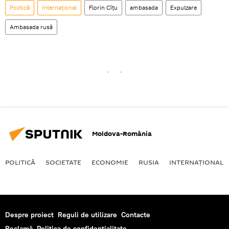
Politică
Internaţional
Florin Cîţu
ambasada
Expulzare
Ambasada rusă
Moldova-România
POLITICĂ
SOCIETATE
ECONOMIE
RUSIA
INTERNAŢIONAL
Despre proiect
Reguli de utilizare
Contacte
Reclamă
Politica de confidențialitate