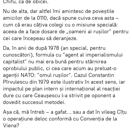
Chifu, ca de obicei.
Nu de alta, dar altfel îmi amintesc de poveștile
amicilor de la 0110, dacă spune cuiva ceva asta –
cum că erau câțiva colegi cu o misiune specială:
aceea de a face dosare de „oameni ai rușilor” pentru
cei care începeau să deranjeze.
Da, în anii de după 1978 (an special, pentru
cunoscători), formula cu ”agent al imperialismului
capitalist” nu mai era bună pentru stârnirea
oprobiului public, ci cea care acum au preluat-o
agenții NATO: ”omul rușilor”. Cazul Constantin
Pîrvulescu din 1979 este ilustrativ în acest sens, iar
impactul pe plan intern și internațional al reacției
dure cu care Ceaușescu l-a strivit pe oponent a
dovedit succesul metodei.
Așa că, mă întreb – a gafat… sau a dat în vileag Cîțu
o operațiune deloc conformă cu Convenția de la
Viena?