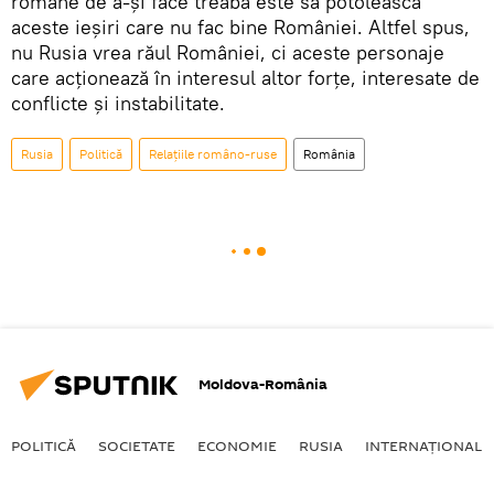
române de a-și face treaba este să potolească
aceste ieșiri care nu fac bine României. Altfel spus,
nu Rusia vrea răul României, ci aceste personaje
care acționează în interesul altor forțe, interesate de
conflicte și instabilitate.
Rusia
Politică
Relațiile româno-ruse
România
Moldova-România
POLITICĂ
SOCIETATE
ECONOMIE
RUSIA
INTERNAŢIONAL