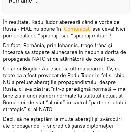
României”.
În realitate, Radu Tudor aberează când e vorba de
Rusia - MAE nu spune în
 Comunicat
așa ceva! Nici
pomeneală de ”spionaj” sau ”spionaj militar”!
De fapt, România, prin Iohannis, trage frâna și
încearcă să stopeze alunecarea în nebunia dorită de
propaganda NATO și de atârnătorii de conflicte.
Chiar și Bogdan Aurescu, la ultima apariție TV, cu
toate că a fost provocat de Radu Tudor în fel și chip,
NU a preluat aberațiile propagandistului despre
Rusia, ci s-a păstrat într-o paradigmă normală – mai
bine zis a unei alinieri normale la statutul actual al
României, de stat ”aliniat” în cadrul ”parteneriatului
strategic” și al NATO.
Deci, să ne așteptăm la multe aberații și zvârcoliri
ale propagandei – și cred că șansa diplomației