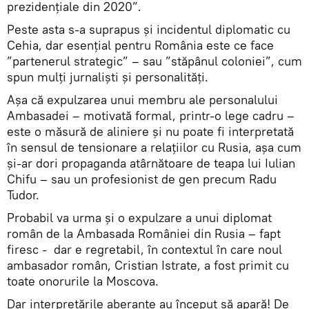
prezidenţiale din 2020”.
Peste asta s-a suprapus și incidentul diplomatic cu
Cehia, dar esențial pentru România este ce face
”partenerul strategic” – sau ”stăpânul coloniei”, cum
spun mulți jurnaliști și personalități.
Așa că expulzarea unui membru ale personalului
Ambasadei – motivată formal, printr-o lege cadru –
este o măsură de aliniere și nu poate fi interpretată
în sensul de tensionare a relațiilor cu Rusia, așa cum
și-ar dori propaganda atârnătoare de teapa lui Iulian
Chifu – sau un profesionist de gen precum Radu
Tudor.
Probabil va urma și o expulzare a unui diplomat
român de la Ambasada României din Rusia – fapt
firesc - dar e regretabil, în contextul în care noul
ambasador român, Cristian Istrate, a fost primit cu
toate onorurile la Moscova.
Dar interpretările aberante au început să apară! De