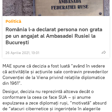
Politică
România l-a declarat persona non grata
pe un angajat al Ambasadei Rusiei la
București
26 Aprilie 2021, 13:01
MAE spune că decizia a fost luată ”având în vedere
că activitățile și acțiunile sale contravin prevederilor
Convenției de la Viena privind relațiile diplomatice
din 1961”.
Desigur, decizia nu reprezintă altceva decât o
conformare la ceea ce face SUA – și anume
expulzarea a zece diplomaţi ruşi, ”motivată” absurd
de ”atacuri cibernetice şi ingerinţele în alegerile