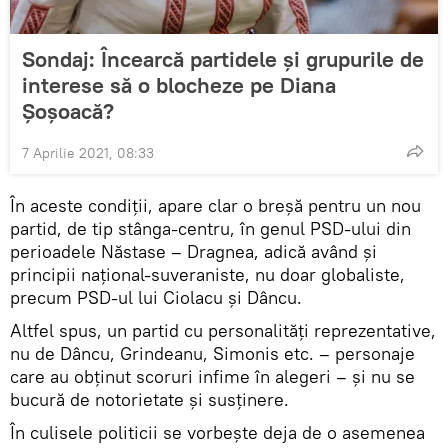
Sondaj: Încearcă partidele și grupurile de
interese să o blocheze pe Diana
Șoșoacă?
7 Aprilie 2021, 08:33
În aceste condiții, apare clar o breșă pentru un nou
partid, de tip stânga-centru, în genul PSD-ului din
perioadele Năstase – Dragnea, adică având și
principii național-suveraniste, nu doar globaliste,
precum PSD-ul lui Ciolacu și Dâncu.
Altfel spus, un partid cu personalități reprezentative,
nu de Dâncu, Grindeanu, Simonis etc. – personaje
care au obținut scoruri infime în alegeri – și nu se
bucură de notorietate și susținere.
În culisele politicii se vorbește deja de o asemenea