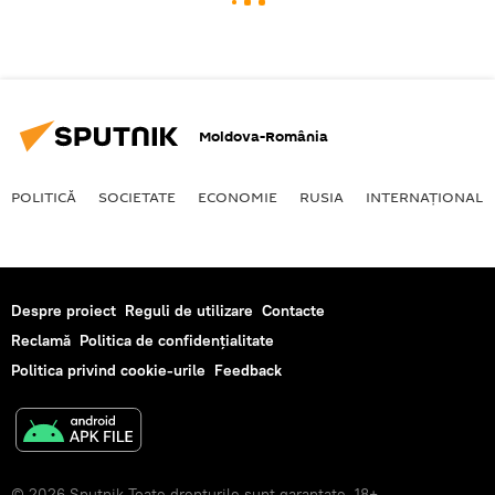
Moldova-România
POLITICĂ
SOCIETATE
ECONOMIE
RUSIA
INTERNAŢIONAL
Despre proiect
Reguli de utilizare
Contacte
Reclamă
Politica de confidențialitate
Politica privind cookie-urile
Feedback
© 2026 Sputnik Toate drepturile sunt garantate. 18+