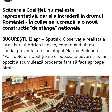
Scădere a Coaliției, nu mai este
reprezentativă, dar și a încrederii în drumul
României - În culise se lucrează la o nouă
construcție ”de stânga” națională
BUCUREȘTI, 12 apr – Sputnik
. Observație realistă a
jurnalistului Adrian Iclozan, comentând ultimul
sondaj prezentat de sociologul Marius Pieleanu:
”Partidele din Coaliţie se erodează la guvernare, iar
opoziţia acumulează procente fără să facă aproape
nimic”.