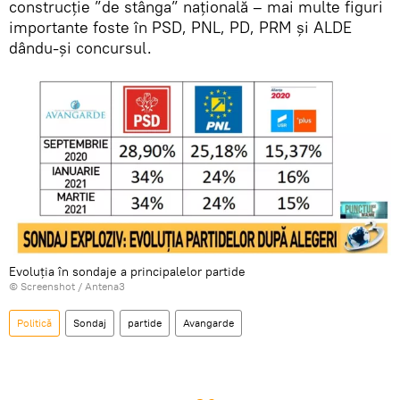
construcție ”de stânga” națională – mai multe figuri
importante foste în PSD, PNL, PD, PRM și ALDE
dându-și concursul.
Evoluția în sondaje a principalelor partide
© Screenshot /
Antena3
Politică
Sondaj
partide
Avangarde