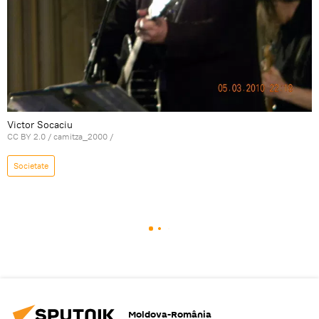
Victor Socaciu
CC BY 2.0
/
camitza_2000
/
Societate
Moldova-România