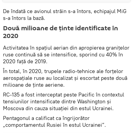
De îndată ce avionul străin s-a întors, echipajul MiG
s-a întors la bază.
Două milioane de ținte identificate în
2020
Activitatea în spațiul aerian din apropierea granițelor
ruse continuă să se intensifice, sporind cu 40% în
2020 față de 2019.
În total, în 2020, trupele radio-tehnice ale forțelor
aerospațiale ruse au localizat și escortat peste două
milioane de ținte aeriene.
RC-135 a fost interceptat peste Pacific în contextul
tensiunilor intensificate dintre Washington și
Moscova din cauza situației din estul Ucrainei.
Pentagonul a calificat ca îngrijorător
„comportamentul Rusiei în estul Ucrainei”.