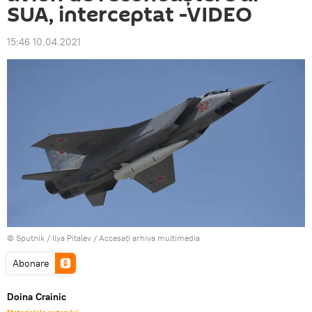
SUA, interceptat -VIDEO
15:46 10.04.2021
© Sputnik / Ilya Pitalev
/
Accesați arhiva multimedia
Abonare
Doina Crainic