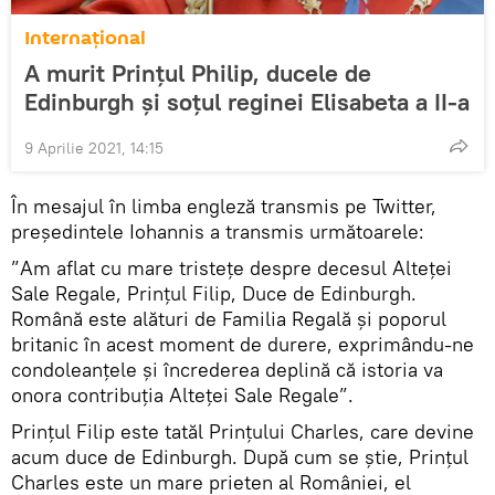
Internaţional
A murit Prințul Philip, ducele de
Edinburgh și soțul reginei Elisabeta a II-a
9 Aprilie 2021, 14:15
În mesajul în limba engleză transmis pe Twitter,
președintele Iohannis a transmis următoarele:
”Am aflat cu mare tristețe despre decesul Alteței
Sale Regale, Prințul Filip, Duce de Edinburgh.
Română este alături de Familia Regală și poporul
britanic în acest moment de durere, exprimându-ne
condoleanțele și încrederea deplină că istoria va
onora contribuția Alteţei Sale Regale”.
Prințul Filip este tatăl Prințului Charles, care devine
acum duce de Edinburgh. După cum se știe, Prințul
Charles este un mare prieten al României, el