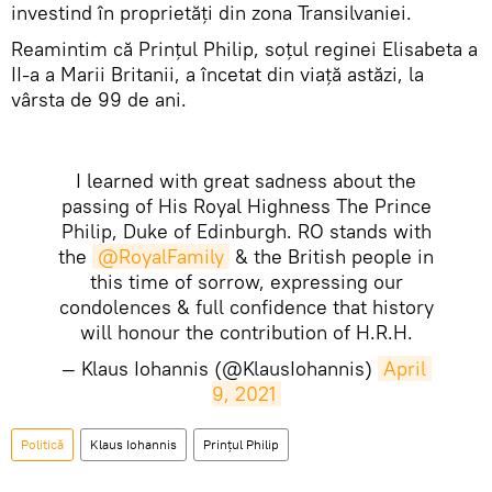
investind în proprietăți din zona Transilvaniei.
Reamintim că Prinţul Philip, soţul reginei Elisabeta a
II-a a Marii Britanii, a încetat din viaţă astăzi, la
vârsta de 99 de ani.
I learned with great sadness about the
passing of His Royal Highness The Prince
Philip, Duke of Edinburgh. RO stands with
the
@RoyalFamily
& the British people in
this time of sorrow, expressing our
condolences & full confidence that history
will honour the contribution of H.R.H.
— Klaus Iohannis (@KlausIohannis)
April 
9, 2021
Politică
Klaus Iohannis
Prințul Philip